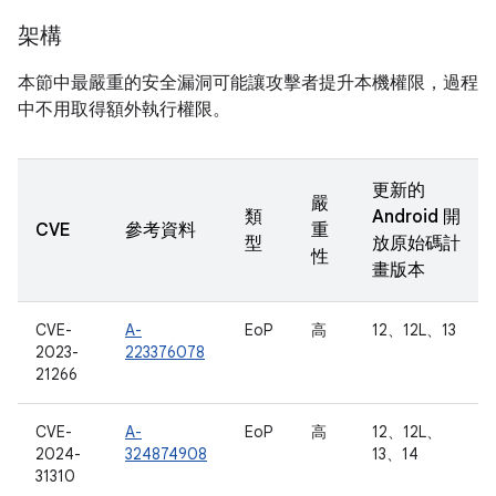
架構
本節中最嚴重的安全漏洞可能讓攻擊者提升本機權限，過程
中不用取得額外執行權限。
更新的
嚴
類
Android 開
CVE
參考資料
重
型
放原始碼計
性
畫版本
CVE-
A-
EoP
高
12、12L、13
2023-
223376078
21266
CVE-
A-
EoP
高
12、12L、
2024-
324874908
13、14
31310