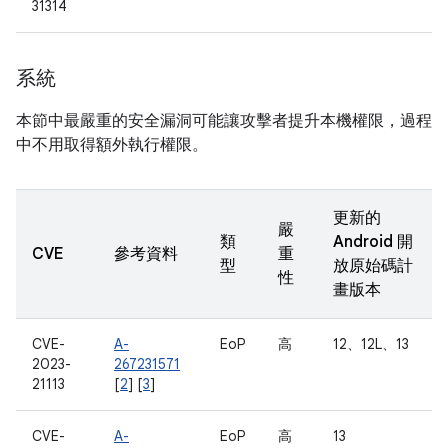
31314
系統
本節中最嚴重的安全漏洞可能讓攻擊者提升本機權限，過程
中不用取得額外執行權限。
更新的
嚴
類
Android 開
CVE
參考資料
重
型
放原始碼計
性
畫版本
CVE-
A-
EoP
高
12、12L、13
2023-
267231571
21113
[
2
] [
3
]
CVE-
A-
EoP
高
13