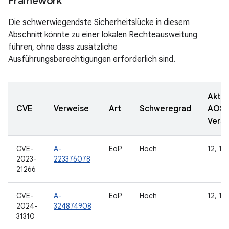
Framework
Die schwerwiegendste Sicherheitslücke in diesem
Abschnitt könnte zu einer lokalen Rechteausweitung
führen, ohne dass zusätzliche
Ausführungsberechtigungen erforderlich sind.
Aktua
CVE
Verweise
Art
Schweregrad
AOSP
Versi
CVE-
A-
EoP
Hoch
12, 12L
2023-
223376078
21266
CVE-
A-
EoP
Hoch
12, 12L
2024-
324874908
31310