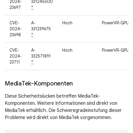
2024-
331245500
23697
*
CVE-
A-
Hoch
PowerVR-GPU
2024-
331239675
23698
*
CVE-
A-
Hoch
PowerVR-GPU
2024-
332571891
23711
*
Media
Tek-Komponenten
Diese Sicherheitslücken betreffen MediaTek-
Komponenten. Weitere Informationen sind direkt von
MediaTek erhältlich. Die Schweregradeinstufung dieser
Probleme wird direkt von MediaTek vorgenommen.