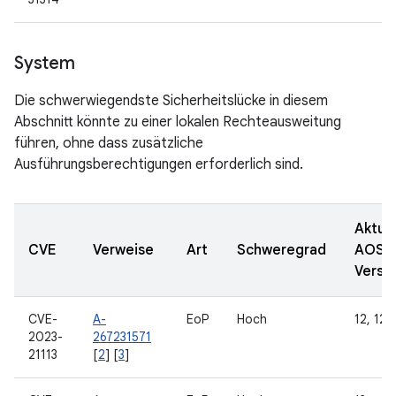
System
Die schwerwiegendste Sicherheitslücke in diesem
Abschnitt könnte zu einer lokalen Rechteausweitung
führen, ohne dass zusätzliche
Ausführungsberechtigungen erforderlich sind.
Aktual
CVE
Verweise
Art
Schweregrad
AOSP
Versi
CVE-
A-
EoP
Hoch
12, 12L,
2023-
267231571
21113
[
2
] [
3
]