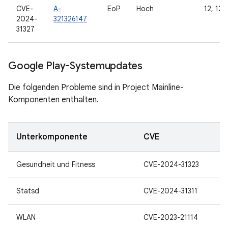
CVE-
A-
EoP
Hoch
12, 12L,
2024-
321326147
31327
Google Play-Systemupdates
Die folgenden Probleme sind in Project Mainline-
Komponenten enthalten.
Unterkomponente
CVE
Gesundheit und Fitness
CVE-2024-31323
Statsd
CVE-2024-31311
WLAN
CVE-2023-21114