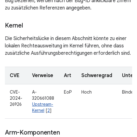
Bug beziehen, werden nach der Bug-ID anklickbare Ziffern
zu zusätzlichen Referenzen angegeben.
Kernel
Die Sicherheitslücke in diesem Abschnitt könnte zu einer
lokalen Rechteausweitung im Kernel führen, ohne dass
zusätzliche Ausführungsberechtigungen erforderlich sind.
CVE
Verweise
Art
Schweregrad
Unter
CVE-
A-
EoP
Hoch
Binder
2024-
320661088
26926
Upstream-
Kernel
[
2
]
Arm-Komponenten