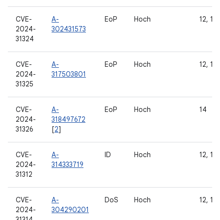
CVE-
A-
EoP
Hoch
12, 12L
2024-
302431573
31324
CVE-
A-
EoP
Hoch
12, 12L
2024-
317503801
31325
CVE-
A-
EoP
Hoch
14
2024-
318497672
31326
[
2
]
CVE-
A-
ID
Hoch
12, 12L
2024-
314333719
31312
CVE-
A-
DoS
Hoch
12, 12L
2024-
304290201
31314