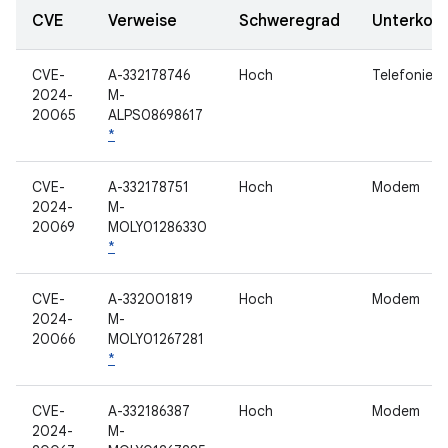
CVE
Verweise
Schweregrad
Unterkom
CVE-
A-332178746
Hoch
Telefonie
2024-
M-
20065
ALPS08698617
*
CVE-
A-332178751
Hoch
Modem
2024-
M-
20069
MOLY01286330
*
CVE-
A-332001819
Hoch
Modem
2024-
M-
20066
MOLY01267281
*
CVE-
A-332186387
Hoch
Modem
2024-
M-