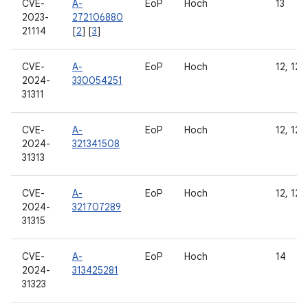
CVE-
A-
EoP
Hoch
13
2023-
272106880
21114
[
2
] [
3
]
CVE-
A-
EoP
Hoch
12, 12L,
2024-
330054251
31311
CVE-
A-
EoP
Hoch
12, 12L,
2024-
321341508
31313
CVE-
A-
EoP
Hoch
12, 12L,
2024-
321707289
31315
CVE-
A-
EoP
Hoch
14
2024-
313425281
31323