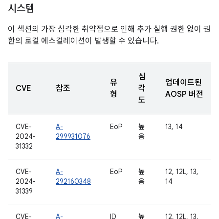
시스템
이 섹션의 가장 심각한 취약점으로 인해 추가 실행 권한 없이 권
한의 로컬 에스컬레이션이 발생할 수 있습니다.
심
유
업데이트된
CVE
참조
각
형
AOSP 버전
도
CVE-
A-
EoP
높
13, 14
2024-
299931076
음
31332
CVE-
A-
EoP
높
12, 12L, 13,
2024-
292160348
음
14
31339
CVE-
A-
ID
높
12, 12L, 13,