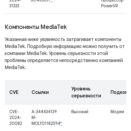
2024-
331435657
*
процессор
31333
PowerVR
Компоненты Media
Tek
Указанная ниже уязвимость затрагивает компоненты
MediaTek. Подробную информацию можно получить от
компании MediaTek. Уровень серьезности этой
проблемы определяется непосредственно компанией
MediaTek.
Уровень
CVE
Ссылки
Подкомп
серьезности
CVE-
A-344434139
Высокий
Модем
2024-
M-
20082
MOLY01182594
*