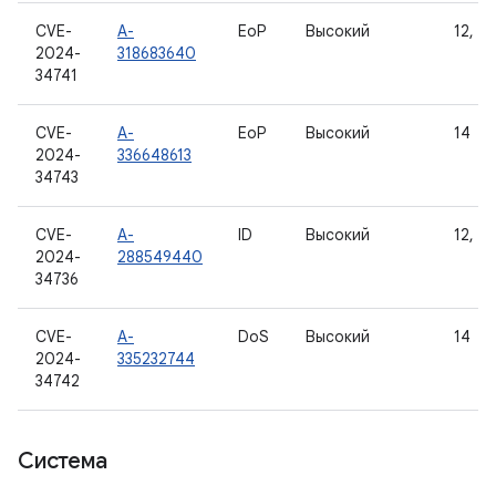
CVE-
A-
EoP
Высокий
12, 12
2024-
318683640
34741
CVE-
A-
EoP
Высокий
14
2024-
336648613
34743
CVE-
A-
ID
Высокий
12, 12
2024-
288549440
34736
CVE-
A-
DoS
Высокий
14
2024-
335232744
34742
Система