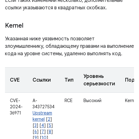
Если таких изменений несколько, дополнительные
ссылки указываются в квадратных скобках.
Kernel
Указанная ниже уязвимость позволяет
злоумышленнику, обладающему правами на выполнение
кода на уровне системы, удаленно выполнять код.
Уровень
CVE
Ссылки
Тип
Подк
серьезности
CVE-
A-
RCE
Высокий
Kernel
2024-
343727534
36971
Upstream
kernel
[
2
]
[
3
] [
4
] [
5
]
[
6
] [
7
] [
8
]
[
9
] [
10
]