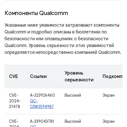
Компоненты Qualcomm
Указанные ниже уязвимости затрагивают компоненты
Qualcomm и подробно описаны в бюллетенях по
безопасности или оповещениях о безопасности
Qualcomm. Уровень серьезности этих уязвимостей
определяется непосредственно компанией Qualcomm.
Уровень
CVE
Ссылки
Подкомпо
серьезности
CVE-
A-323926460
Высокий
Экран
2024-
QC-
21478
CR#3594987
CVE-
A-339043781
Высокий
Экран