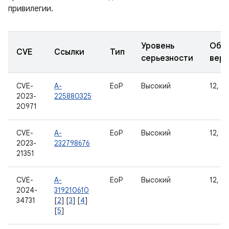
привилегии.
Уровень
Обн
CVE
Ссылки
Тип
серьезности
вер
CVE-
A-
EoP
Высокий
12, 12
2023-
225880325
20971
CVE-
A-
EoP
Высокий
12, 12
2023-
232798676
21351
CVE-
A-
EoP
Высокий
12, 12
2024-
319210610
34731
[
2
] [
3
] [
4
]
[
5
]