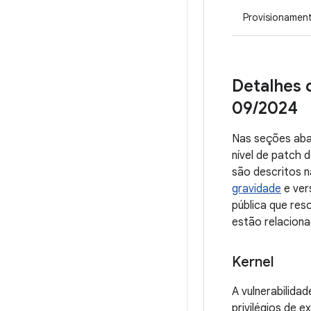
Provisionamen
Detalhes 
09
/
2024
Nas seções abai
nível de patch
são descritos n
gravidade
e ver
pública que re
estão relaciona
Kernel
A vulnerabilida
privilégios de e