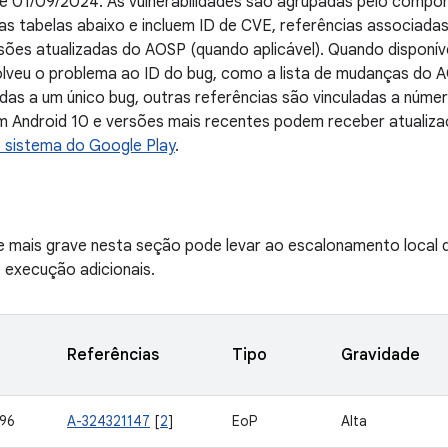
 de 01/09/2024. As vulnerabilidades são agrupadas pelo comp
as tabelas abaixo e incluem ID de CVE, referências associada
sões atualizadas do AOSP (quando aplicável). Quando disponív
solveu o problema ao ID do bug, como a lista de mudanças do
das a um único bug, outras referências são vinculadas a núme
om Android 10 e versões mais recentes podem receber atualiz
o sistema do Google Play
.
de mais grave nesta seção pode levar ao escalonamento local 
e execução adicionais.
Referências
Tipo
Gravidade
96
A-324321147
[
2
]
EoP
Alta