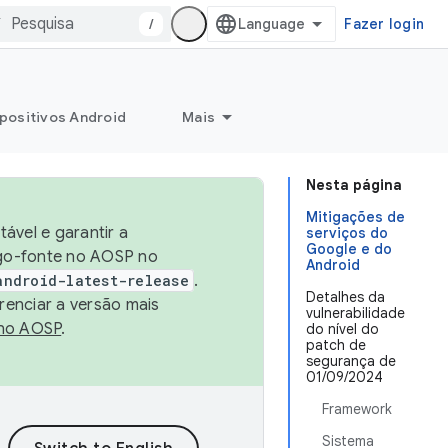
/
Fazer login
positivos Android
Mais
Nesta página
Mitigações de
ável e garantir a
serviços do
Google e do
igo-fonte no AOSP no
Android
android-latest-release
.
Detalhes da
renciar a versão mais
vulnerabilidade
no AOSP
.
do nível do
patch de
segurança de
01/09/2024
Framework
Sistema