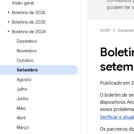
conteúdos p
Visão geral
podem ter e
Boletins de 2026
Boletins de 2025
AOSP
Documen
Boletins de 2024
Dezembro
Bolet
Novembro
Outubro
setem
Setembro
Agosto
Publicado em 3
Julho
O boletim de s
Junho
dispositivos An
Maio
esses problemas
Verificar e atua
Abril
Março
Os parceiros d