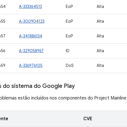
654
A-333364513
EoP
Alta
655
A-300904123
EoP
Alta
657
A-341886134
EoP
Alta
656
A-329058967
ID
Alta
659
A-336976105
DoS
Alta
s do sistema do Google Play
oblemas estão incluídos nos componentes do Project Mainline
nte
CVE