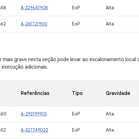
658
A-329641908
EoP
Alta
662
A-261721900
EoP
Alta
de mais grave nesta seção pode levar ao escalonamento local 
e execução adicionais.
Referências
Tipo
Gravidade
650
A-293199910
EoP
Alta
652
A-327749022
EoP
Alta