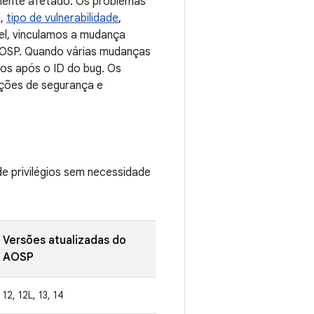
onente afetado. Os problemas
s,
tipo de vulnerabilidade
,
el, vinculamos a mudança
 AOSP. Quando várias mudanças
ros após o ID do bug. Os
ações de segurança e
de privilégios sem necessidade
Versões atualizadas do
AOSP
12, 12L, 13, 14