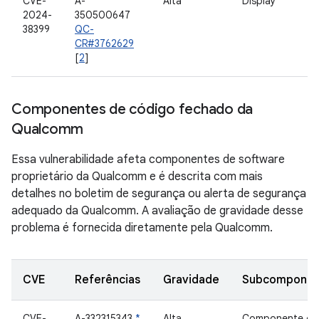
CVE-
A-
Alta
Display
2024-
350500647
38399
QC-
CR#3762629
[
2
]
Componentes de código fechado da
Qualcomm
Essa vulnerabilidade afeta componentes de software
proprietário da Qualcomm e é descrita com mais
detalhes no boletim de segurança ou alerta de segurança
adequado da Qualcomm. A avaliação de gravidade desse
problema é fornecida diretamente pela Qualcomm.
CVE
Referências
Gravidade
Subcomponen
CVE-
A-332315343
*
Alta
Componente de