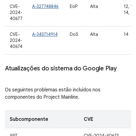
CVE-
A-327748846
EoP
Alta
12, 12L
2024-
14, 15
40677
CVE-
A-343714914
DoS
Alta
14
2024-
40674
Atualizações do sistema do Google Play
Os seguintes problemas estão incluídos nos
componentes do Project Mainline.
Subcomponente
CVE
ART
CVE-2024-40673