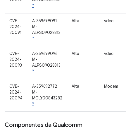
*
CVE-
A-359699091
Alta
vdec
2024-
M-
20091
ALPS09028313
*
CVE-
A-359699096
Alta
vdec
2024-
M-
20093
ALPS09028313
*
CVE-
A-359692772
Alta
Modem
2024-
M-
20094
MOLY00843282
*
Componentes da Qualcomm