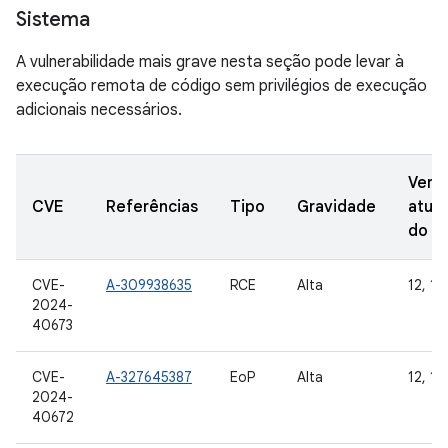
Sistema
A vulnerabilidade mais grave nesta seção pode levar à
execução remota de código sem privilégios de execução
adicionais necessários.
Vers
CVE
Referências
Tipo
Gravidade
atual
do A
CVE-
A-309938635
RCE
Alta
12, 12
2024-
40673
CVE-
A-327645387
EoP
Alta
12, 12
2024-
40672