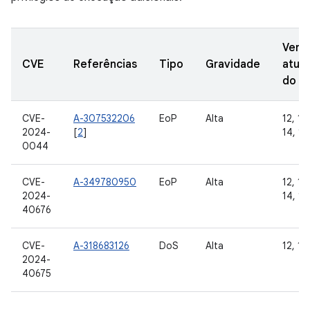
Vers
CVE
Referências
Tipo
Gravidade
atual
do A
CVE-
A-307532206
EoP
Alta
12, 12L
2024-
[
2
]
14, 15
0044
CVE-
A-349780950
EoP
Alta
12, 12L
2024-
14, 15
40676
CVE-
A-318683126
DoS
Alta
12, 12
2024-
40675