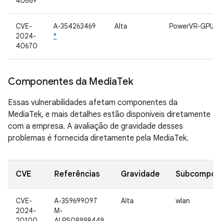
40669
CVE-
A-354263469
Alta
PowerVR-GPU
2024-
*
40670
Componentes da Media
Tek
Essas vulnerabilidades afetam componentes da
MediaTek, e mais detalhes estão disponíveis diretamente
com a empresa. A avaliação de gravidade desses
problemas é fornecida diretamente pela MediaTek.
CVE
Referências
Gravidade
Subcompon
CVE-
A-359699097
Alta
wlan
2024-
M-
20100
ALPS08998449