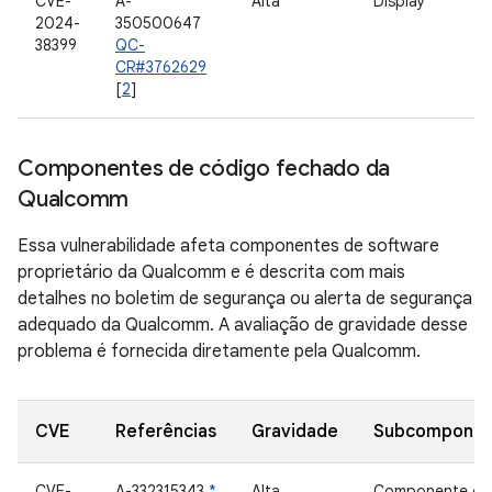
CVE-
A-
Alta
Display
2024-
350500647
38399
QC-
CR#3762629
[
2
]
Componentes de código fechado da
Qualcomm
Essa vulnerabilidade afeta componentes de software
proprietário da Qualcomm e é descrita com mais
detalhes no boletim de segurança ou alerta de segurança
adequado da Qualcomm. A avaliação de gravidade desse
problema é fornecida diretamente pela Qualcomm.
CVE
Referências
Gravidade
Subcomponen
CVE-
A-332315343
*
Alta
Componente de