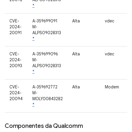
*
CVE-
A-359699091
Alta
vdec
2024-
M-
20091
ALPS09028313
*
CVE-
A-359699096
Alta
vdec
2024-
M-
20093
ALPS09028313
*
CVE-
A-359692772
Alta
Modem
2024-
M-
20094
MOLY00843282
*
Componentes da Qualcomm