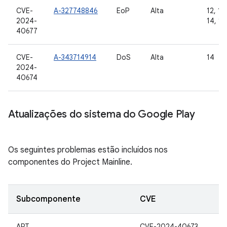
CVE-
A-327748846
EoP
Alta
12, 12L
2024-
14, 15
40677
CVE-
A-343714914
DoS
Alta
14
2024-
40674
Atualizações do sistema do Google Play
Os seguintes problemas estão incluídos nos
componentes do Project Mainline.
Subcomponente
CVE
ART
CVE-2024-40673