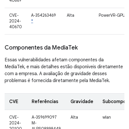
40669
CVE-
A-354263469
Alta
PowerVR-GPU
2024-
*
40670
Componentes da Media
Tek
Essas vulnerabilidades afetam componentes da
MediaTek, e mais detalhes estão disponíveis diretamente
com a empresa. A avaliação de gravidade desses
problemas é fornecida diretamente pela MediaTek.
CVE
Referências
Gravidade
Subcompon
CVE-
A-359699097
Alta
wlan
2024-
M-
20100
ALPS08998449