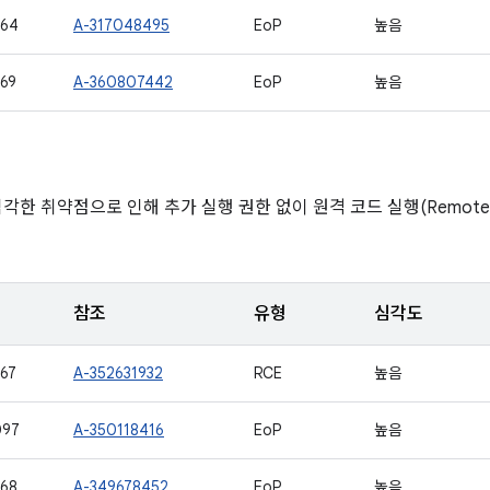
764
A-317048495
EoP
높음
69
A-360807442
EoP
높음
각한 취약점으로 인해 추가 실행 권한 없이 원격 코드 실행(Remote co
참조
유형
심각도
67
A-352631932
RCE
높음
097
A-350118416
EoP
높음
68
A-349678452
EoP
높음