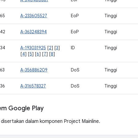
65
A-233605527
EoP
Tinggi
742
A-363248394
EoP
Tinggi
734
A-193031925
[
2
] [
3
]
ID
Tinggi
[
4
] [
5
] [
6
] [
7
] [
8
]
63
A-356886209
DoS
Tinggi
36
A-316578327
DoS
Tinggi
em Google Play
 disertakan dalam komponen Project Mainline.