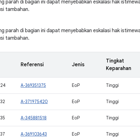
ng parah di bagian ini dapat menyebabkan eskalasi hak istimew
usi tambahan.
ng parah di bagian ini dapat menyebabkan eskalasi hak istimew
usi tambahan.
Tingkat
Referensi
Jenis
Keparahan
724
A-369351375
EoP
Tinggi
32
A-371975420
EoP
Tinggi
35
A-345881518
EoP
Tinggi
37
A-369103643
EoP
Tinggi