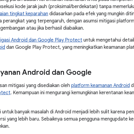
ekusi kode jarak jauh (proksimal/berdekatan) tanpa memerluk
laian tingkat keparahan
didasarkan pada efek yang mungkin ditim
 perangkat yang terpengaruh, dengan asumsi mitigasi platform
ngembangan atau jika berhasil diabaikan.
tigasi Android dan Google Play Protect
untuk mengetahui detai
oid
dan Google Play Protect, yang meningkatkan keamanan plat
layanan Android dan Google
asan mitigasi yang disediakan oleh
platform keamanan Android
d
otect
. Kemampuan ini mengurangi kemungkinan kerentanan keama
i untuk banyak masalah di Android menjadi lebih sulit karena p
rsi yang lebih baru. Sebaiknya semua pengguna mengupdate ke v
kan.