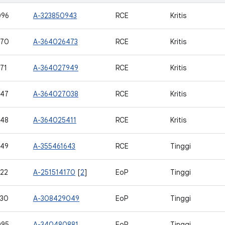
096
A-323850943
RCE
Kritis
770
A-364026473
RCE
Kritis
71
A-364027949
RCE
Kritis
747
A-364027038
RCE
Kritis
748
A-364025411
RCE
Kritis
749
A-355461643
RCE
Tinggi
22
A-251514170
[
2
]
EoP
Tinggi
730
A-308429049
EoP
Tinggi
095
A-340480881
EoP
Tinggi