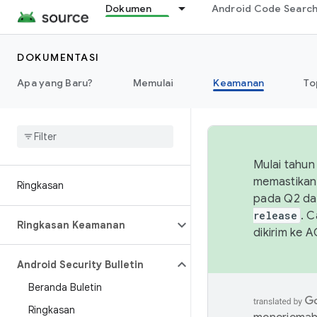
Dokumen
Android Code Searc
DOKUMENTASI
Apa yang Baru?
Memulai
Keamanan
To
Mulai tahun
memastikan 
Ringkasan
pada Q2 da
release
. 
Ringkasan Keamanan
dikirim ke 
Android Security Bulletin
Beranda Buletin
Ringkasan