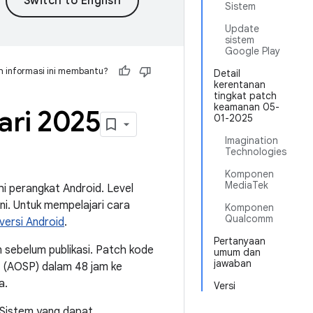
Sistem
Update
sistem
Google Play
 informasi ini membantu?
Detail
kerentanan
tingkat patch
keamanan 05-
ari 2025
01-2025
Imagination
Technologies
Komponen
MediaTek
i perangkat Android. Level
i. Untuk mempelajari cara
Komponen
Qualcomm
ersi Android
.
Pertanyaan
 sebelum publikasi. Patch kode
umum dan
jawaban
id (AOSP) dalam 48 jam ke
a.
Versi
 Sistem yang dapat