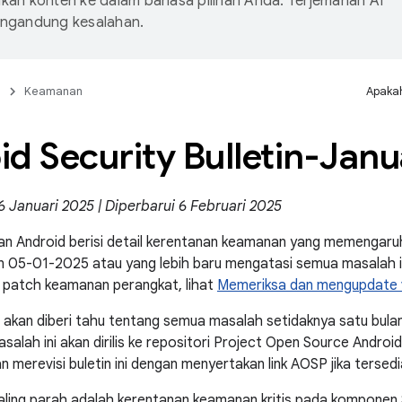
an konten ke dalam bahasa pilihan Anda. Terjemahan AI
ngandung kesalahan.
n
Keamanan
Apakah
d Security Bulletin-Janu
6 Januari 2025 | Diperbarui 6 Februari 2025
n Android berisi detail kerentanan keamanan yang memengaruh
 05-01-2025 atau yang lebih baru mengatasi semua masalah in
 patch keamanan perangkat, lihat
Memeriksa dan mengupdate v
 akan diberi tahu tentang semua masalah setidaknya satu bulan
salah ini akan dirilis ke repositori Project Open Source Andro
 merevisi buletin ini dengan menyertakan link AOSP jika tersedi
aling parah adalah kerentanan keamanan kritis pada komponen