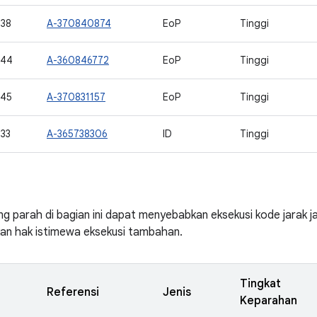
38
A-370840874
EoP
Tinggi
744
A-360846772
EoP
Tinggi
745
A-370831157
EoP
Tinggi
33
A-365738306
ID
Tinggi
ng parah di bagian ini dapat menyebabkan eksekusi kode jarak j
an hak istimewa eksekusi tambahan.
Tingkat
Referensi
Jenis
Keparahan