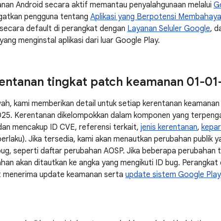
nan Android secara aktif memantau penyalahgunaan melalui
G
gatkan pengguna tentang
Aplikasi yang Berpotensi Membahay
 secara default di perangkat dengan
Layanan Seluler Google
, d
ang menginstal aplikasi dari luar Google Play.
rentanan tingkat patch keamanan 01-01
wah, kami memberikan detail untuk setiap kerentanan keamanan 
25. Kerentanan dikelompokkan dalam komponen yang terpengar
dan mencakup ID CVE, referensi terkait,
jenis kerentanan
,
kepa
a berlaku). Jika tersedia, kami akan menautkan perubahan publik
bug, seperti daftar perubahan AOSP. Jika beberapa perubahan t
han akan ditautkan ke angka yang mengikuti ID bug. Perangkat
at menerima update keamanan serta
update sistem Google Play