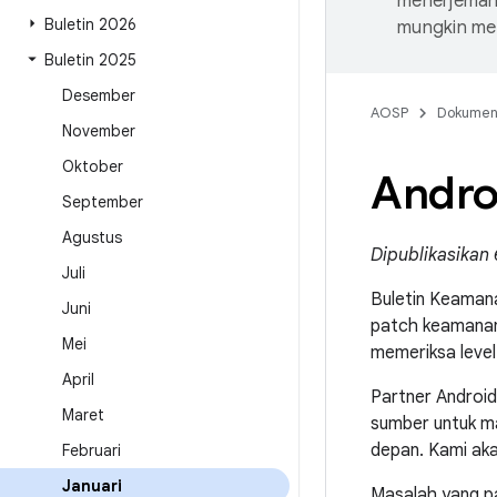
menerjemahk
Buletin 2026
mungkin me
Buletin 2025
Desember
AOSP
Dokume
November
Oktober
Androi
September
Agustus
Dipublikasikan 
Juli
Buletin Keamana
Juni
patch keamanan
Mei
memeriksa level
April
Partner Android
Maret
sumber untuk ma
depan. Kami akan
Februari
Januari
Masalah yang p