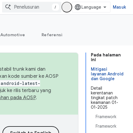
/
Masuk
Automotive
Referensi
Pada halaman
ini
abil trunk kami dan
Mitigasi
layanan Android
sikan kode sumber ke AOSP
dan Google
android-latest-
Detail
uk ke rilis terbaru yang
kerentanan
ahan pada AOSP
.
tingkat patch
keamanan 01-
01-2025
Framework
Framework