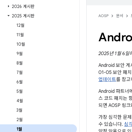
2026 게시판
2025 게시판
AOSP
문서
12월
Andr
11월
10월
2025년 1월 6일
9월
8월
Android 보안
01-05 보안 
7월
업데이트
를 참고
6월
Android 파
5월
스 코드 패치는 향
4월
되면 AOSP 링
3월
가장 심각한 문제
2월
수 있습니다.
심각
1월
약점 악용으로 인