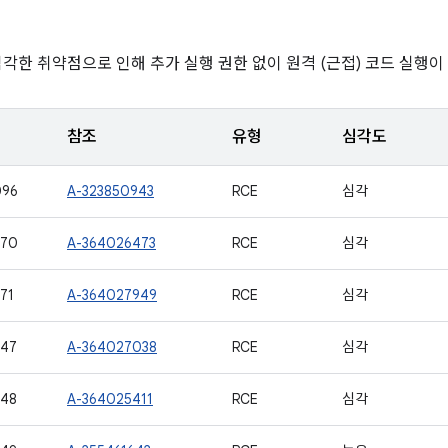
심각한 취약점으로 인해 추가 실행 권한 없이 원격 (근접) 코드 실행이
참조
유형
심각도
096
A-323850943
RCE
심각
770
A-364026473
RCE
심각
71
A-364027949
RCE
심각
747
A-364027038
RCE
심각
748
A-364025411
RCE
심각