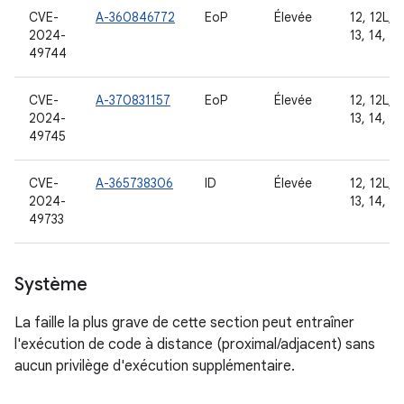
CVE-
A-360846772
EoP
Élevée
12, 12L,
2024-
13, 14, 15
49744
CVE-
A-370831157
EoP
Élevée
12, 12L,
2024-
13, 14, 15
49745
CVE-
A-365738306
ID
Élevée
12, 12L,
2024-
13, 14, 15
49733
Système
La faille la plus grave de cette section peut entraîner
l'exécution de code à distance (proximal/adjacent) sans
aucun privilège d'exécution supplémentaire.