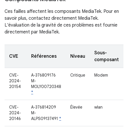
Ces failles affectent les composants MediaTek. Pour en
savoir plus, contactez directement MediaTek.
L'évaluation de la gravité de ces problèmes est fournie
directement par MediaTek.
Sous-
CVE
Références
Niveau
composant
CVE-
A-376809176
Critique
Modem
2024-
M-
20154
MOLY00720348
*
CVE-
A-376814209
Élevée
wlan
2024-
M-
20146
ALPS09137491
*