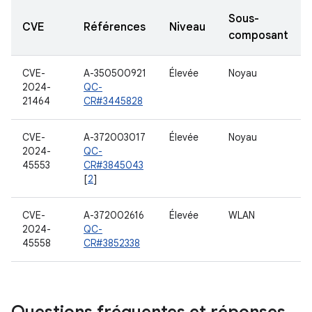
Sous-
CVE
Références
Niveau
composant
CVE-
A-350500921
Élevée
Noyau
2024-
QC-
21464
CR#3445828
CVE-
A-372003017
Élevée
Noyau
2024-
QC-
45553
CR#3845043
[
2
]
CVE-
A-372002616
Élevée
WLAN
2024-
QC-
45558
CR#3852338