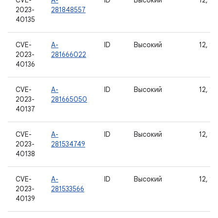
CVE-
A-
ID
Высокий
12, 12
2023-
281848557
40135
CVE-
A-
ID
Высокий
12, 12
2023-
281666022
40136
CVE-
A-
ID
Высокий
12, 12
2023-
281665050
40137
CVE-
A-
ID
Высокий
12, 12
2023-
281534749
40138
CVE-
A-
ID
Высокий
12, 12
2023-
281533566
40139