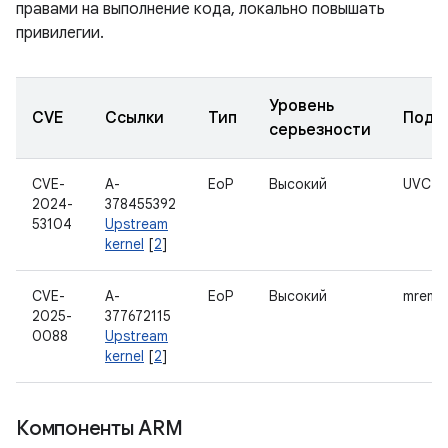
правами на выполнение кода, локально повышать
привилегии.
Уровень
CVE
Ссылки
Тип
Подк
серьезности
CVE-
A-
EoP
Высокий
UVC
2024-
378455392
53104
Upstream
kernel
[
2
]
CVE-
A-
EoP
Высокий
mrema
2025-
377672115
0088
Upstream
kernel
[
2
]
Компоненты ARM