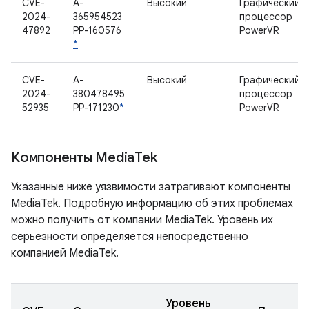
CVE-
A-
Высокий
Графический
2024-
365954523
процессор
47892
PP-160576
PowerVR
*
CVE-
A-
Высокий
Графический
2024-
380478495
процессор
52935
PP-171230
*
PowerVR
Компоненты Media
Tek
Указанные ниже уязвимости затрагивают компоненты
MediaTek. Подробную информацию об этих проблемах
можно получить от компании MediaTek. Уровень их
серьезности определяется непосредственно
компанией MediaTek.
Уровень