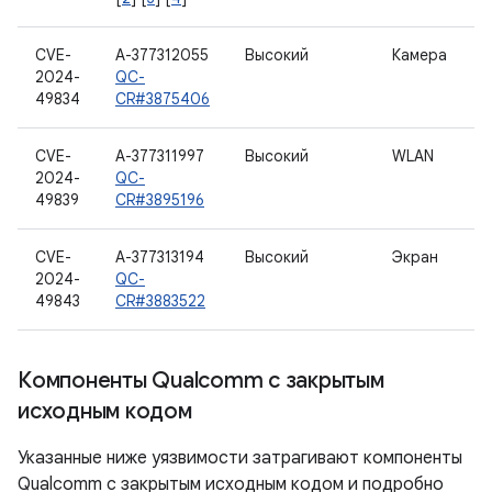
CVE-
A-377312055
Высокий
Камера
2024-
QC-
49834
CR#3875406
CVE-
A-377311997
Высокий
WLAN
2024-
QC-
49839
CR#3895196
CVE-
A-377313194
Высокий
Экран
2024-
QC-
49843
CR#3883522
Компоненты Qualcomm с закрытым
исходным кодом
Указанные ниже уязвимости затрагивают компоненты
Qualcomm с закрытым исходным кодом и подробно