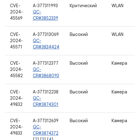
CVE-
A-377311993
Критический
WLAN
2024-
QC-
45569
CR#3852339
CVE-
A-377313069
Высокий
WLAN
2024-
QC-
45571
CR#3834424
CVE-
A-377312377
Высокий
Камера
2024-
QC-
45582
CR#3868093
CVE-
A-377312238
Высокий
Камера
2024-
QC-
49832
CR#3874301
CVE-
A-377312639
Высокий
Камера
2024-
QC-
49833
CR#3874372
[
2
] [
3
] [
4
]