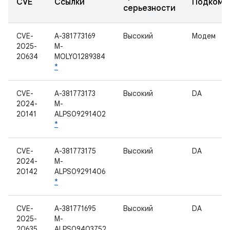
CVE
Ссылки
Подкомп
серьезности
CVE-
A-381773169
Высокий
Модем
2025-
M-
20634
MOLY01289384
*
CVE-
A-381773173
Высокий
DA
2024-
M-
20141
ALPS09291402
*
CVE-
A-381773175
Высокий
DA
2024-
M-
20142
ALPS09291406
*
CVE-
A-381771695
Высокий
DA
2025-
M-
20635
ALPS09403752