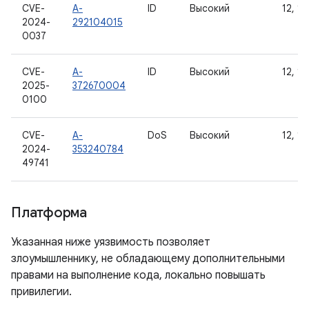
CVE-
A-
ID
Высокий
12, 12
2024-
292104015
0037
CVE-
A-
ID
Высокий
12, 12
2025-
372670004
0100
CVE-
A-
DoS
Высокий
12, 12
2024-
353240784
49741
Платформа
Указанная ниже уязвимость позволяет
злоумышленнику, не обладающему дополнительными
правами на выполнение кода, локально повышать
привилегии.