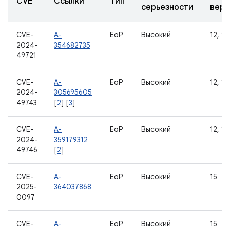
CVE
Ссылки
Тип
серьезности
верс
CVE-
A-
EoP
Высокий
12, 12
2024-
354682735
49721
CVE-
A-
EoP
Высокий
12, 12
2024-
305695605
49743
[
2
] [
3
]
CVE-
A-
EoP
Высокий
12, 12
2024-
359179312
49746
[
2
]
CVE-
A-
EoP
Высокий
15
2025-
364037868
0097
CVE-
A-
EoP
Высокий
15