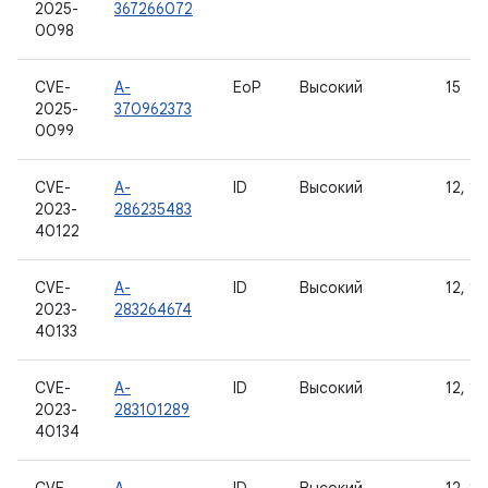
2025-
367266072
0098
CVE-
A-
EoP
Высокий
15
2025-
370962373
0099
CVE-
A-
ID
Высокий
12, 12
2023-
286235483
40122
CVE-
A-
ID
Высокий
12, 12
2023-
283264674
40133
CVE-
A-
ID
Высокий
12, 12
2023-
283101289
40134