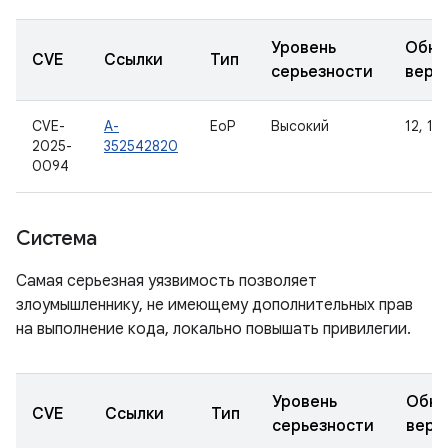
Уровень
Обно
CVE
Ссылки
Тип
серьезности
верс
CVE-
A-
EoP
Высокий
12, 12L
2025-
352542820
0094
Система
Самая серьезная уязвимость позволяет
злоумышленнику, не имеющему дополнительных прав
на выполнение кода, локально повышать привилегии.
Уровень
Обно
CVE
Ссылки
Тип
серьезности
верс