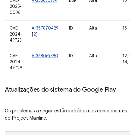
CVE-
A-356630194
EoP
Alta
15
2025-
0096
CVE-
A-357870429
ID
Alta
15
2024-
[
2
]
49723
CVE-
A-368069390
ID
Alta
12, 12L
2024-
14, 15
49729
Atualizações do sistema do Google Play
Os problemas a seguir estão incluídos nos componentes
do Project Mainline.