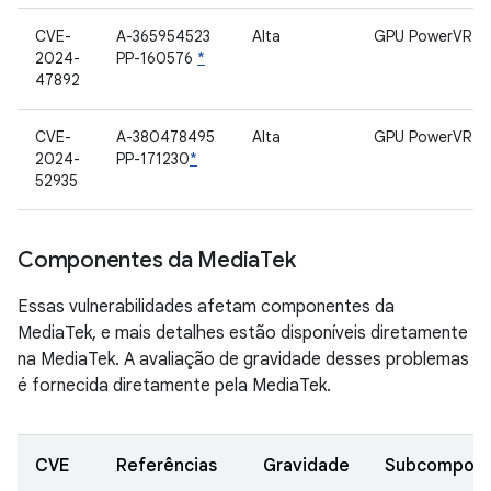
CVE-
A-365954523
Alta
GPU PowerVR
2024-
PP-160576
*
47892
CVE-
A-380478495
Alta
GPU PowerVR
2024-
PP-171230
*
52935
Componentes da Media
Tek
Essas vulnerabilidades afetam componentes da
MediaTek, e mais detalhes estão disponíveis diretamente
na MediaTek. A avaliação de gravidade desses problemas
é fornecida diretamente pela MediaTek.
CVE
Referências
Gravidade
Subcompon