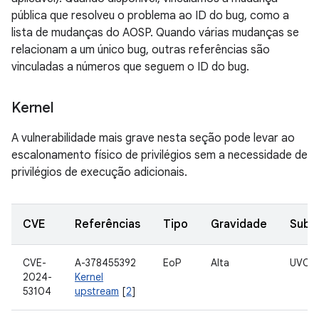
pública que resolveu o problema ao ID do bug, como a
lista de mudanças do AOSP. Quando várias mudanças se
relacionam a um único bug, outras referências são
vinculadas a números que seguem o ID do bug.
Kernel
A vulnerabilidade mais grave nesta seção pode levar ao
escalonamento físico de privilégios sem a necessidade de
privilégios de execução adicionais.
CVE
Referências
Tipo
Gravidade
Subc
CVE-
A-378455392
EoP
Alta
UVC
2024-
Kernel
53104
upstream
[
2
]