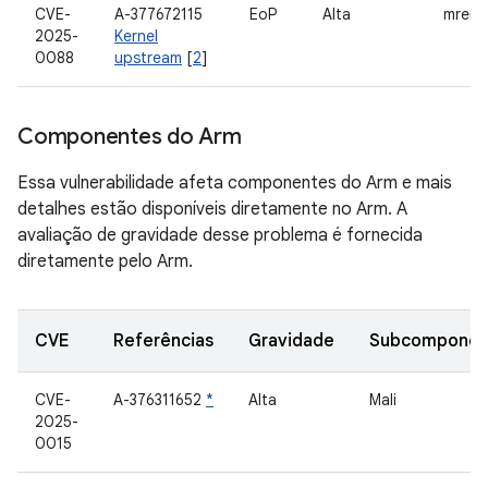
CVE-
A-377672115
EoP
Alta
mrem
2025-
Kernel
0088
upstream
[
2
]
Componentes do Arm
Essa vulnerabilidade afeta componentes do Arm e mais
detalhes estão disponíveis diretamente no Arm. A
avaliação de gravidade desse problema é fornecida
diretamente pelo Arm.
CVE
Referências
Gravidade
Subcomponen
CVE-
A-376311652
*
Alta
Mali
2025-
0015