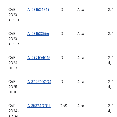
CVE-
A-281534749
ID
Alta
12, 12L
2023-
40138
CVE-
A-281533566
ID
Alta
12, 12L
2023-
40139
CVE-
A-292104015
ID
Alta
12, 12L
2024-
14, 15
0037
CVE-
A-372670004
ID
Alta
12, 12L
2025-
14, 15
0100
CVE-
A-353240784
DoS
Alta
12, 12L
2024-
14, 15
49741