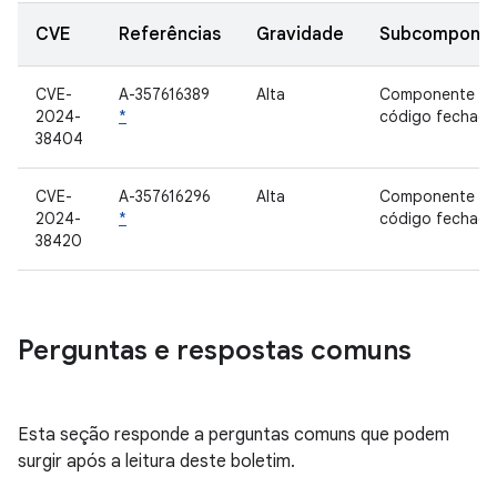
CVE
Referências
Gravidade
Subcompone
CVE-
A-357616389
Alta
Componente d
2024-
*
código fechad
38404
CVE-
A-357616296
Alta
Componente d
2024-
*
código fechad
38420
Perguntas e respostas comuns
Esta seção responde a perguntas comuns que podem
surgir após a leitura deste boletim.