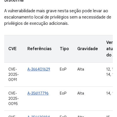
A vulnerabilidade mais grave nesta seção pode levar ao
escalonamento local de privilégios sem a necessidade de
privilégios de execução adicionais.
Vers
CVE
Referências
Tipo
Gravidade
atual
do A
CVE-
A-366401629
EoP
Alta
12, 12L
2025-
14, 15
0091
CVE-
A-356117796
EoP
Alta
14, 15
2025-
0095