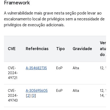
Framework
A vulnerabilidade mais grave nesta seção pode levar ao
escalonamento local de privilégios sem a necessidade de
privilégios de execução adicionais.
Vers
CVE
Referências
Tipo
Gravidade
atual
do A
CVE-
A-354682735
EoP
Alta
12, 12L
2024-
49721
CVE-
A-305695605
EoP
Alta
12, 12L
2024-
[
2
] [
3
]
14, 15
49743