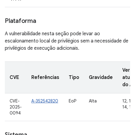
Plataforma
A vulnerabilidade nesta seção pode levar ao
escalonamento local de privilégios sem a necessidade de
privilégios de execução adicionais.
Vers
CVE
Referências
Tipo
Gravidade
atual
do A
CVE-
A-352542820
EoP
Alta
12, 12L
2025-
14, 15
0094
Sistema