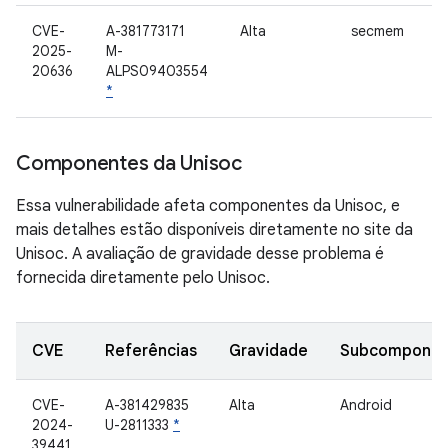
CVE-
A-381773171
Alta
secmem
2025-
M-
20636
ALPS09403554
*
Componentes da Unisoc
Essa vulnerabilidade afeta componentes da Unisoc, e
mais detalhes estão disponíveis diretamente no site da
Unisoc. A avaliação de gravidade desse problema é
fornecida diretamente pelo Unisoc.
CVE
Referências
Gravidade
Subcomponen
CVE-
A-381429835
Alta
Android
2024-
U-2811333
*
39441