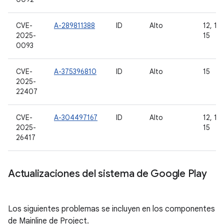
CVE-
A-289811388
ID
Alto
12, 12L
2025-
15
0093
CVE-
A-375396810
ID
Alto
15
2025-
22407
CVE-
A-304497167
ID
Alto
12, 12L
2025-
15
26417
Actualizaciones del sistema de Google Play
Los siguientes problemas se incluyen en los componentes
de Mainline de Project.