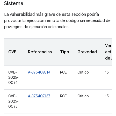
Sistema
La vulnerabilidad más grave de esta sección podría
provocar la ejecución remota de código sin necesidad de
privilegios de ejecución adicionales.
Versi
CVE
Referencias
Tipo
Gravedad
actua
de A
CVE-
A-375408314
RCE
Crítico
15
2025-
0074
CVE-
A-375407167
RCE
Crítico
15
2025-
0075