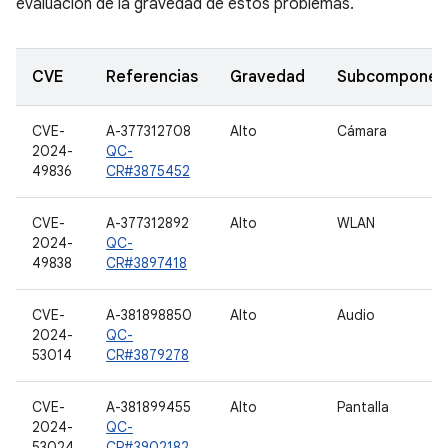
evaluación de la gravedad de estos problemas.
CVE
Referencias
Gravedad
Subcomponen
CVE-
A-377312708
Alto
Cámara
2024-
QC-
49836
CR#3875452
CVE-
A-377312892
Alto
WLAN
2024-
QC-
49838
CR#3897418
CVE-
A-381898850
Alto
Audio
2024-
QC-
53014
CR#3879278
CVE-
A-381899455
Alto
Pantalla
2024-
QC-
53024
CR#3902182