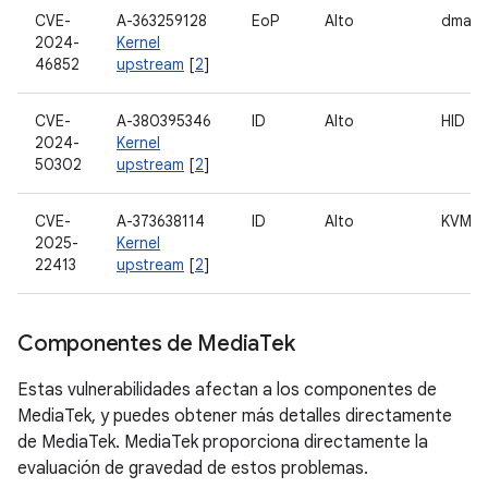
CVE-
A-363259128
EoP
Alto
dma-b
2024-
Kernel
46852
upstream
[
2
]
CVE-
A-380395346
ID
Alto
HID
2024-
Kernel
50302
upstream
[
2
]
CVE-
A-373638114
ID
Alto
KVM
2025-
Kernel
22413
upstream
[
2
]
Componentes de Media
Tek
Estas vulnerabilidades afectan a los componentes de
MediaTek, y puedes obtener más detalles directamente
de MediaTek. MediaTek proporciona directamente la
evaluación de gravedad de estos problemas.