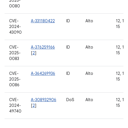
2025-
0080
CVE-
A-331180422
ID
Alto
12, 12L
2024-
15
43090
CVE-
A-376259166
ID
Alto
12, 12L
2025-
[
2
]
15
0083
CVE-
A-364269936
ID
Alto
12, 12L
2025-
15
0086
CVE-
A-308932906
DoS
Alto
12, 12L
2024-
[
2
]
15
49740