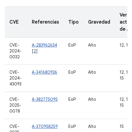
Versi
CVE
Referencias
Tipo
Gravedad
actua
de A
CVE-
A-283962634
EoP
Alto
12, 12L
2024-
[
2
]
0032
CVE-
A-341680936
EoP
Alto
12, 12L
2024-
15
43093
CVE-
A-382775095
EoP
Alto
12, 12L
2025-
15
0078
CVE-
A-370958259
EoP
Alto
15