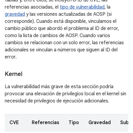
tablas y, entre ellos, se incluyen el ID de CVE, las
referencias asociadas, el
tipo de vulnerabilidad
, la
gravedad
y las versiones actualizadas de AOSP (si
corresponde). Cuando está disponible, vinculamos el
cambio público que abordó el problema al ID de error,
como la lista de cambios de AOSP. Cuando varios
cambios se relacionan con un solo error, las referencias
adicionales se vinculan a números que siguen al ID del
error.
Kernel
La vulnerabilidad más grave de esta sección podría
provocar una elevación de privilegios local en el kernel sin
necesidad de privilegios de ejecución adicionales.
CVE
Referencias
Tipo
Gravedad
Subc