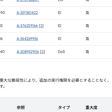
090
A-331180422
ID
高
83
A-376259166
[
2
]
ID
高
86
A-364269936
ID
高
740
A-308932906
[
2
]
DoS
高
重大な脆弱性により、追加の実行権限を必要とすることなく、
す。
参照
タイプ
重大度