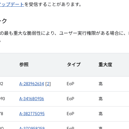
 アップデート
を受信することがあります。
ーク
の最も重大な脆弱性により、ユーザー実行権限がある場合に、
。
参照
タイプ
重大度
32
A-283962634
[
2
]
EoP
高
093
A-341680936
EoP
高
78
A-382775095
EoP
高
80
A-370958259
EoP
高