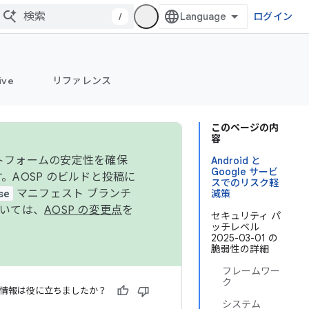
/
ログイン
ive
リファレンス
このページの内
容
ットフォームの安定性を確保
Android と
Google サービ
す。AOSP のビルドと投稿に
スでのリスク軽
se
マニフェスト ブランチ
減策
ついては、
AOSP の変更点
を
セキュリティ パ
ッチレベル
2025-03-01 の
脆弱性の詳細
フレームワー
ク
情報は役に立ちましたか？
システム