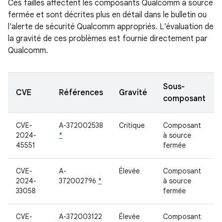
Ces failles affectent les composants Qualcomm à source
fermée et sont décrites plus en détail dans le bulletin ou
l'alerte de sécurité Qualcomm appropriés. L'évaluation de
la gravité de ces problèmes est fournie directement par
Qualcomm.
Sous-
CVE
Références
Gravité
composant
CVE-
A-372002538
Critique
Composant
2024-
*
à source
45551
fermée
CVE-
A-
Élevée
Composant
2024-
372002796
*
à source
33058
fermée
CVE-
A-372003122
Élevée
Composant