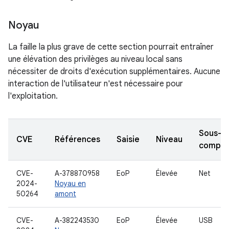
Noyau
La faille la plus grave de cette section pourrait entraîner
une élévation des privilèges au niveau local sans
nécessiter de droits d'exécution supplémentaires. Aucune
interaction de l'utilisateur n'est nécessaire pour
l'exploitation.
Sous-
CVE
Références
Saisie
Niveau
compos
CVE-
A-378870958
EoP
Élevée
Net
2024-
Noyau en
50264
amont
CVE-
A-382243530
EoP
Élevée
USB