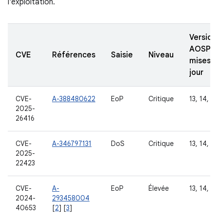
l'exploitation.
Version
AOSP
CVE
Références
Saisie
Niveau
mises à
jour
CVE-
A-388480622
EoP
Critique
13, 14, 15
2025-
26416
CVE-
A-346797131
DoS
Critique
13, 14, 15
2025-
22423
CVE-
A-
EoP
Élevée
13, 14, 15
2024-
293458004
40653
[
2
] [
3
]