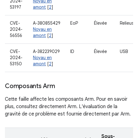
2024-
Noyau en
53197
amont
[
2
]
CVE-
A-380855429
EoP
Élevée
Relieuse
2024-
Noyau en
56556
amont
[
2
]
CVE-
A-382239029
ID
Élevée
USB
2024-
Noyau en
53150
amont
[
2
]
Composants Arm
Cette faille affecte les composants Arm. Pour en savoir
plus, consultez directement Arm. L'évaluation de la
gravité de ce problème est fournie directement par Arm.
Sous-