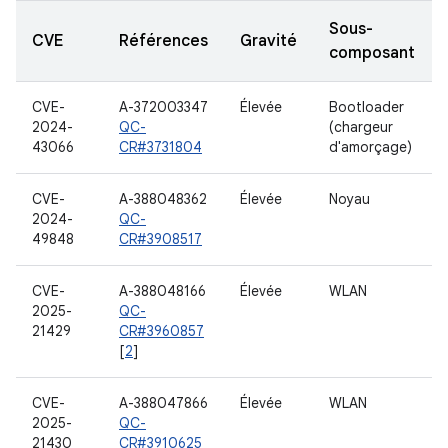
Sous-
CVE
Références
Gravité
composant
CVE-
A-372003347
Élevée
Bootloader
2024-
QC-
(chargeur
43066
CR#3731804
d'amorçage)
CVE-
A-388048362
Élevée
Noyau
2024-
QC-
49848
CR#3908517
CVE-
A-388048166
Élevée
WLAN
2025-
QC-
21429
CR#3960857
[
2
]
CVE-
A-388047866
Élevée
WLAN
2025-
QC-
21430
CR#3910625