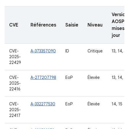
Version
AOSP
CVE
Références
Saisie
Niveau
mises à
jour
CVE-
A-373357090
ID
Critique
13, 14, 15
2025-
22429
CVE-
A-277207798
EoP
Élevée
13, 14, 15
2025-
22416
CVE-
A-332277530
EoP
Élevée
14, 15
2025-
22417