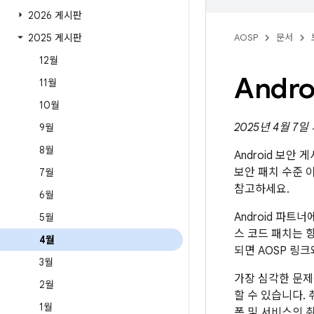
2026 게시판
2025 게시판
AOSP
문서
12월
Andr
11월
10월
2025년 4월 7일
9월
8월
Android 보안
보안 패치 수준 
7월
참고하세요.
6월
Android 파
5월
스 코드 패치는 향
4월
되면 AOSP 링
3월
가장 심각한 문제
2월
할 수 있습니다.
1월
폼 및 서비스의 