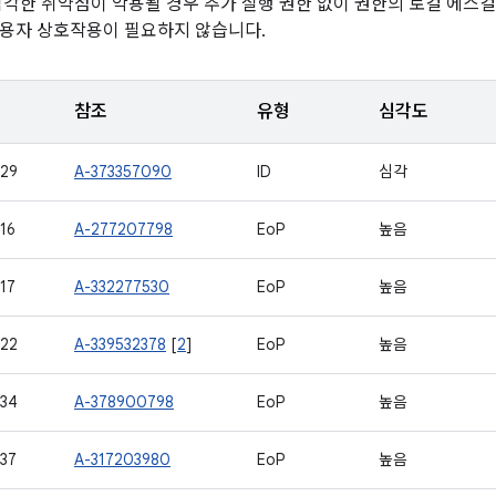
심각한 취약점이 악용될 경우 추가 실행 권한 없이 권한의 로컬 에스컬
용자 상호작용이 필요하지 않습니다.
참조
유형
심각도
29
A-373357090
ID
심각
16
A-277207798
EoP
높음
17
A-332277530
EoP
높음
22
A-339532378
[
2
]
EoP
높음
34
A-378900798
EoP
높음
37
A-317203980
EoP
높음