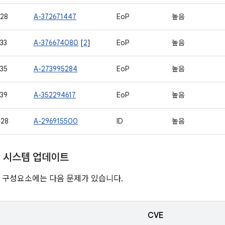
28
A-372671447
EoP
높음
33
A-376674080
[
2
]
EoP
높음
35
A-273995284
EoP
높음
39
A-352294617
EoP
높음
728
A-296915500
ID
높음
ay 시스템 업데이트
nline 구성요소에는 다음 문제가 있습니다.
CVE