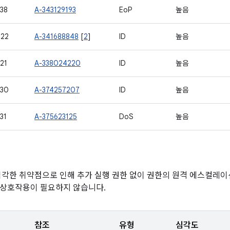
38
A-343129193
EoP
높음
722
A-341688848
[
2
]
ID
높음
21
A-338024220
ID
높음
430
A-374257207
ID
높음
31
A-375623125
DoS
높음
심각한 취약점으로 인해 추가 실행 권한 없이 권한의 원격 에스컬레이
 상호작용이 필요하지 않습니다.
참조
유형
심각도