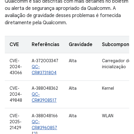
Qualcomm e são descritas com mais detalhes no boletim
ou alerta de segurança apropriado da Qualcomm. A
avaliação de gravidade desses problemas é fornecida
diretamente pela Qualcomm.
CVE
Referências
Gravidade
Subcompone
CVE-
A-372003347
Alta
Carregador de
2024-
QC-
inicialização
43066
CR#3731804
CVE-
A-388048362
Alta
Kernel
2024-
QC-
49848
CR#3908517
CVE-
A-388048166
Alta
WLAN
2025-
QC-
21429
CR#3960857
[
2
]