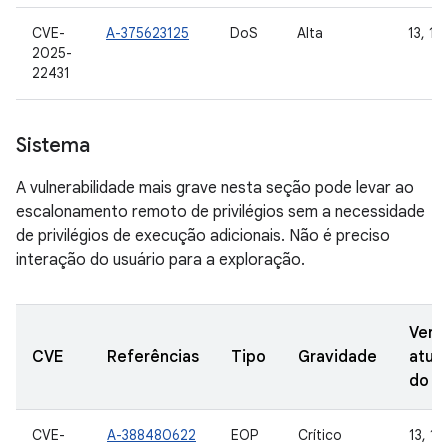
CVE-
A-375623125
DoS
Alta
13, 14
2025-
22431
Sistema
A vulnerabilidade mais grave nesta seção pode levar ao
escalonamento remoto de privilégios sem a necessidade
de privilégios de execução adicionais. Não é preciso
interação do usuário para a exploração.
Vers
CVE
Referências
Tipo
Gravidade
atua
do A
CVE-
A-388480622
EOP
Crítico
13, 14