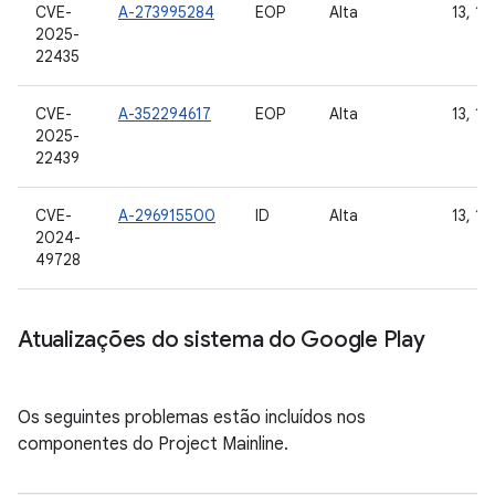
CVE-
A-273995284
EOP
Alta
13, 14
2025-
22435
CVE-
A-352294617
EOP
Alta
13, 14
2025-
22439
CVE-
A-296915500
ID
Alta
13, 14
2024-
49728
Atualizações do sistema do Google Play
Os seguintes problemas estão incluídos nos
componentes do Project Mainline.