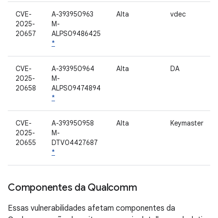
CVE-
A-393950963
Alta
vdec
2025-
M-
20657
ALPS09486425
*
CVE-
A-393950964
Alta
DA
2025-
M-
20658
ALPS09474894
*
CVE-
A-393950958
Alta
Keymaster
2025-
M-
20655
DTV04427687
*
Componentes da Qualcomm
Essas vulnerabilidades afetam componentes da