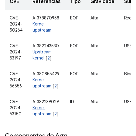
CVE
Referências
Tipo
Gravidade
Sub
CVE-
A-378870958
EOP
Alta
Rede
2024-
Kernel
50264
upstream
CVE-
A-382243530
EOP
Alta
USB
2024-
Upstream
53197
kernel
[
2
]
CVE-
A-380855429
EOP
Alta
Binde
2024-
Kernel
56556
upstream
[
2
]
CVE-
A-382239029
ID
Alta
USB
2024-
Kernel
53150
upstream
[
2
]
Componentes do Arm