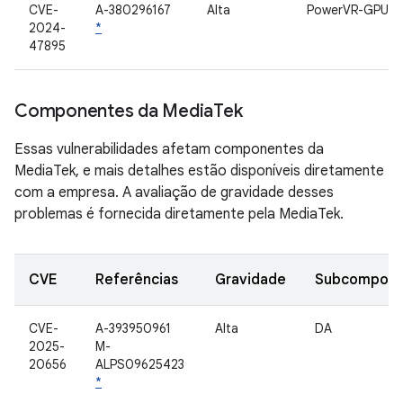
CVE-
A-380296167
Alta
PowerVR-GPU
2024-
*
47895
Componentes da Media
Tek
Essas vulnerabilidades afetam componentes da
MediaTek, e mais detalhes estão disponíveis diretamente
com a empresa. A avaliação de gravidade desses
problemas é fornecida diretamente pela MediaTek.
CVE
Referências
Gravidade
Subcompone
CVE-
A-393950961
Alta
DA
2025-
M-
20656
ALPS09625423
*