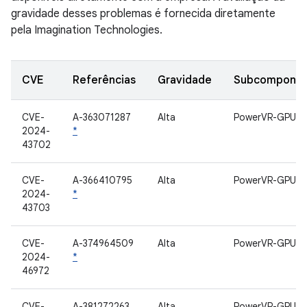
gravidade desses problemas é fornecida diretamente
pela Imagination Technologies.
CVE
Referências
Gravidade
Subcompone
CVE-
A-363071287
Alta
PowerVR-GPU
2024-
*
43702
CVE-
A-366410795
Alta
PowerVR-GPU
2024-
*
43703
CVE-
A-374964509
Alta
PowerVR-GPU
2024-
*
46972
CVE-
A-381272263
Alta
PowerVR-GPU