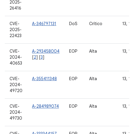
2025-
26416
CVE-
A-346797131
DoS
Crítico
13, 14
2025-
22423
CVE-
A-293458004
EOP
Alta
13, 14
2024-
[
2
] [
3
]
40653
CVE-
A-355411348
EOP
Alta
13, 14
2024-
49720
CVE-
A-284989074
EOP
Alta
13, 14
2024-
49730
CVE-
A-333344157
EOP
Alta
13, 14