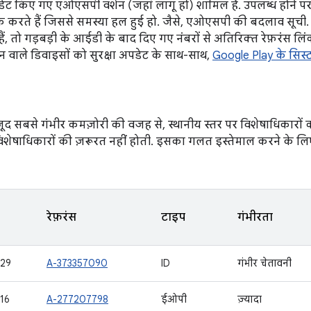
ेट किए गए एओएसपी वर्शन (जहां लागू हो) शामिल हैं. उपलब्ध होने 
 करते हैं जिससे समस्या हल हुई हो. जैसे, एओएसपी की बदलाव सूची
 हैं, तो गड़बड़ी के आईडी के बाद दिए गए नंबरों से अतिरिक्त रेफ़रंस ल
न वाले डिवाइसों को सुरक्षा अपडेट के साथ-साथ,
Google Play के सिस
जूद सबसे गंभीर कमज़ोरी की वजह से, स्थानीय स्तर पर विशेषाधिकारों
िशेषाधिकारों की ज़रूरत नहीं होती. इसका गलत इस्तेमाल करने के लिए
रेफ़रंस
टाइप
गंभीरता
29
A-373357090
ID
गंभीर चेतावनी
16
A-277207798
ईओपी
ज़्यादा