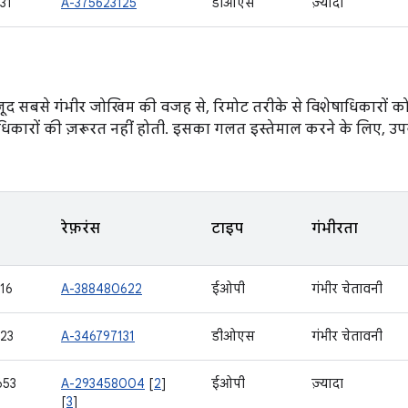
31
A-375623125
डीओएस
ज़्यादा
ौजूद सबसे गंभीर जोखिम की वजह से, रिमोट तरीके से विशेषाधिकारों क
धिकारों की ज़रूरत नहीं होती. इसका गलत इस्तेमाल करने के लिए, उपय
रेफ़रंस
टाइप
गंभीरता
16
A-388480622
ईओपी
गंभीर चेतावनी
23
A-346797131
डीओएस
गंभीर चेतावनी
653
A-293458004
[
2
]
ईओपी
ज़्यादा
[
3
]