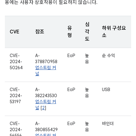
용에는 사용자 상호작용이 필요하지 않습니다.
심
유
하위 구성요
CVE
참조
각
형
소
도
CVE-
A-
EoP
높
순 수익
2024-
378870958
음
50264
업스트림 커
널
CVE-
A-
EoP
높
USB
2024-
382243530
음
53197
업스트림 커
널
[
2
]
CVE-
A-
EoP
높
바인더
2024-
380855429
음
56556
업스트림 커