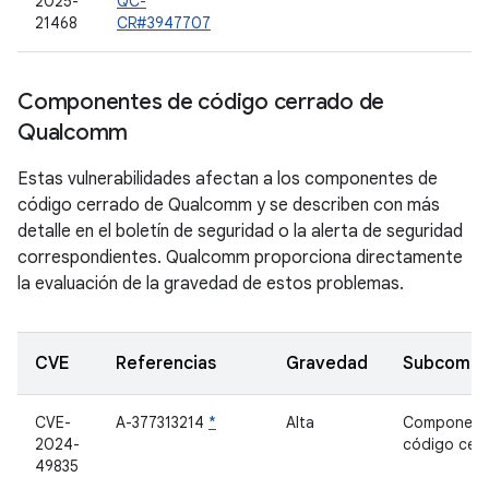
2025-
QC-
21468
CR#3947707
Componentes de código cerrado de
Qualcomm
Estas vulnerabilidades afectan a los componentes de
código cerrado de Qualcomm y se describen con más
detalle en el boletín de seguridad o la alerta de seguridad
correspondientes. Qualcomm proporciona directamente
la evaluación de la gravedad de estos problemas.
CVE
Referencias
Gravedad
Subcompo
CVE-
A-377313214
*
Alta
Component
2024-
código cer
49835