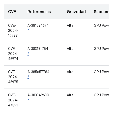
CVE
Referencias
Gravedad
Subcomp
CVE-
A-381274694
Alta
GPU Power
2024-
*
12577
CVE-
A-383191754
Alta
GPU Power
2024-
*
46974
CVE-
A-385657784
Alta
GPU Power
2024-
*
46975
CVE-
A-383349630
Alta
GPU Power
2024-
*
47891