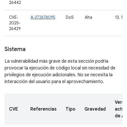
26442
CVE-
A-372678095
DoS
Alta
13, 14 
2025-
26429
Sistema
La vulnerabilidad más grave de esta sección podría
provocar la ejecución de código local sin necesidad de
privilegios de ejecución adicionales. No se necesita la
interacción del usuario para el aprovechamiento.
Versi
CVE
Referencias
Tipo
Gravedad
actua
de A