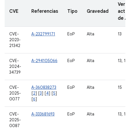
Versi
CVE
Referencias
Tipo
Gravedad
actua
de A
CVE-
A-232799171
EoP
Alta
13
2023-
21342
CVE-
A-294105066
EoP
Alta
13, 14
2024-
34739
CVE-
A-360838273
EoP
Alta
15
2025-
[
2
] [
3
] [
4
] [
5
]
0077
[
6
]
CVE-
A-333681693
EoP
Alta
13, 14 
2025-
0087