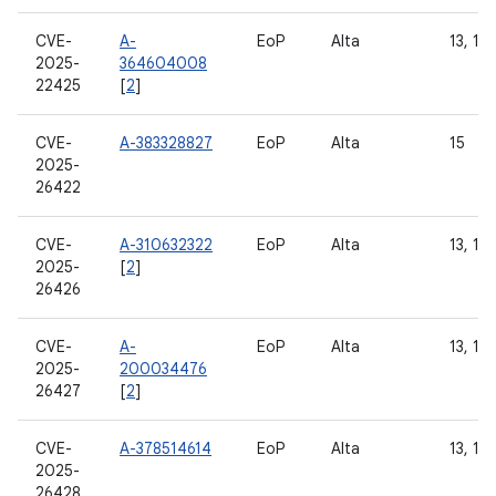
CVE-
A-
EoP
Alta
13, 14
2025-
364604008
22425
[
2
]
CVE-
A-383328827
EoP
Alta
15
2025-
26422
CVE-
A-310632322
EoP
Alta
13, 14 
2025-
[
2
]
26426
CVE-
A-
EoP
Alta
13, 14
2025-
200034476
26427
[
2
]
CVE-
A-378514614
EoP
Alta
13, 14 
2025-
26428