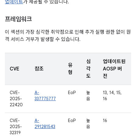
업데이트
가 제공될 수 있습니다.
프레임워크
이 섹션의 가장 심각한 취약점으로 인해 추가 실행 권한 없이 원
격 서비스 거부가 발생할 수 있습니다.
심
업데이트된
유
CVE
참조
각
AOSP 버
형
도
전
CVE-
A-
EoP
높
13, 14, 15,
2025-
337775777
음
16
22420
CVE-
A-
EoP
높
16
2025-
291281543
음
32319