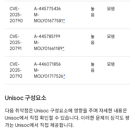
CVE-
A-445775436
높
모뎀
2025-
M-
음
20790
MOLY01677581
*
CVE-
A-445785199
높
모뎀
2025-
M-
음
20791
MOLY01661189
*
CVE-
A-446071856
높
모뎀
2025-
M-
음
20792
MOLY01717526
*
Unisoc 구성요소
다음 취약점은 Unisoc 구성요소에 영향을 주며 자세한 내용은
Unisoc에서 직접 확인할 수 있습니다. 이러한 문제의 심각도 평
가는 Unisoc에서 직접 제공합니다.