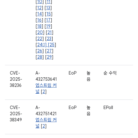
[
10
] [
11
]
[
12
] [
13
]
[
14
] [
15
]
[
16
] [
17
]
[
18
] [
19
]
[
20
] [
21
]
[
22
] [
23
]
[
24] [
25
]
[
26
] [
27
]
[
28
] [
29
]
CVE-
A-
EoP
높
순 수익
2025-
432753641
음
38236
업스트림 커
널
[
2
]
CVE-
A-
EoP
높
EPoll
2025-
432751421
음
38349
업스트림 커
널
[
2
]