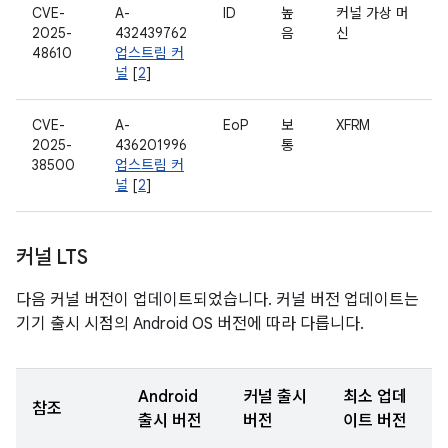
CVE-
A-
ID
높
커널 가상 머
2025-
432439762
음
신
48610
업스트림 커
널
[
2
]
CVE-
A-
EoP
보
XFRM
2025-
436201996
통
38500
업스트림 커
널
[
2
]
커널 LTS
다음 커널 버전이 업데이트되었습니다. 커널 버전 업데이트는
기기 출시 시점의 Android OS 버전에 따라 다릅니다.
Android
커널 출시
최소 업데
참조
출시 버전
버전
이트 버전