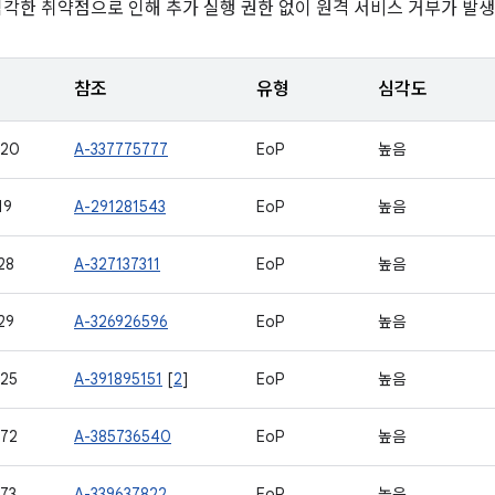
심각한 취약점으로 인해 추가 실행 권한 없이 원격 서비스 거부가 발생
참조
유형
심각도
420
A-337775777
EoP
높음
19
A-291281543
EoP
높음
28
A-327137311
EoP
높음
29
A-326926596
EoP
높음
25
A-391895151
[
2
]
EoP
높음
72
A-385736540
EoP
높음
73
A-339637822
EoP
높음