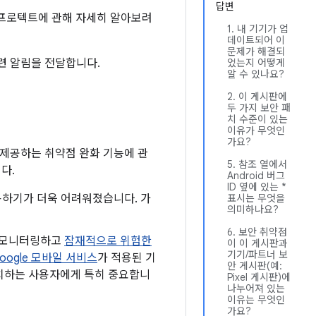
답변
lay 프로텍트에 관해 자세히 알아보려
1. 내 기기가 업
데이트되어 이
문제가 해결되
관련 알림을 전달합니다.
었는지 어떻게
알 수 있나요?
2. 이 게시판에
두 가지 보안 패
치 수준이 있는
이유가 무엇인
가요?
 제공하는 취약점 완화 기능에 관
5. 참조 열에서
다.
Android 버그
ID 옆에 있는 *
 악용하기가 더욱 어려워졌습니다. 가
표시는 무엇을
의미하나요?
6. 보안 취약점
로 모니터링하고
잠재적으로 위험한
이 이 게시판과
기기/파트너 보
oogle 모바일 서비스
가 적용된 기
안 게시판(예:
 설치하는 사용자에게 특히 중요합니
Pixel 게시판)에
나누어져 있는
이유는 무엇인
가요?