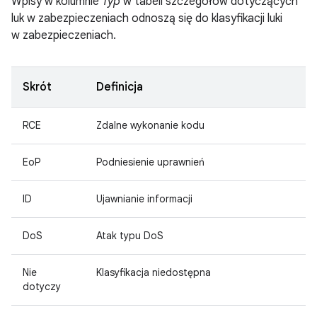
Wpisy w kolumnie
Typ
w tabeli szczegółów dotyczących
luk w zabezpieczeniach odnoszą się do klasyfikacji luki
w zabezpieczeniach.
Skrót
Definicja
RCE
Zdalne wykonanie kodu
EoP
Podniesienie uprawnień
ID
Ujawnianie informacji
DoS
Atak typu DoS
Nie
Klasyfikacja niedostępna
dotyczy