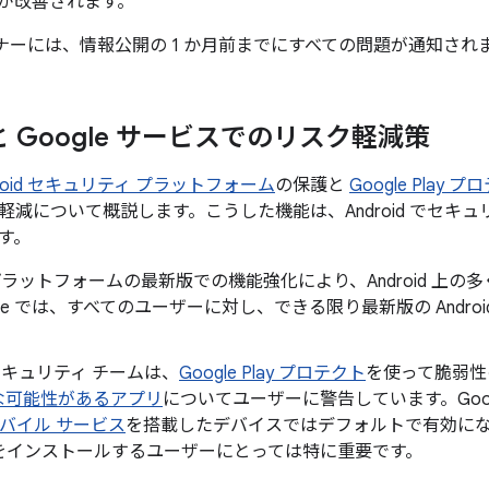
が改善されます。
パートナーには、情報公開の 1 か月前までにすべての問題が通知され
d と Google サービスでのリスク軽減策
droid セキュリティ プラットフォーム
の保護と
Google Play 
軽減について概説します。こうした機能は、Android でセキ
す。
id プラットフォームの最新版での機能強化により、Android 
gle では、すべてのユーザーに対し、できる限り最新版の Andr
。
d セキュリティ チームは、
Google Play プロテクト
を使って脆弱性
な可能性があるアプリ
についてユーザーに警告しています。Googl
 モバイル サービス
を搭載したデバイスではデフォルトで有効になってお
をインストールするユーザーにとっては特に重要です。