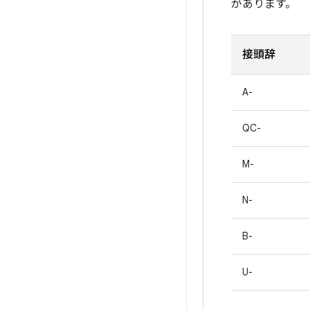
があります。
接頭辞
A-
QC-
M-
N-
B-
U-