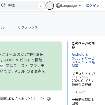
/
ログイン
ive
リファレンス
このページの内
容
ットフォームの安定性を確保
Android と
Google サービ
す。AOSP のビルドと投稿に
スでのリスク軽
se
マニフェスト ブランチ
減策
ついては、
AOSP の変更点
を
セキュリティ パ
ッチレベル
2026-01-05 の
脆弱性の詳細
ドルビー
情報は役に立ちましたか？
一般的な質問と
回答