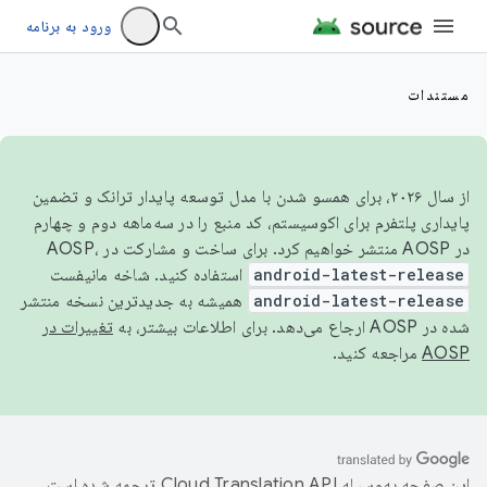
ورود به برنامه
مستندات
از سال ۲۰۲۶، برای همسو شدن با مدل توسعه پایدار ترانک و تضمین
پایداری پلتفرم برای اکوسیستم، کد منبع را در سه‌ماهه دوم و چهارم
در AOSP منتشر خواهیم کرد. برای ساخت و مشارکت در AOSP،
android-latest-release
استفاده کنید. شاخه مانیفست
android-latest-release
همیشه به جدیدترین نسخه منتشر
شده در AOSP ارجاع می‌دهد. برای اطلاعات بیشتر، به
تغییرات در
AOSP
مراجعه کنید.
این صفحه به‌وسیله
ترجمه شده است.