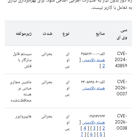
راه دور بدون نیاز به امتیازات اجرایی اضافی شود. برای بهره‌برداری نیازی
به تعامل با کاربر نیست.
سی
منابع
نوع
شدت
زیرمولفه
وی ای
CVE-
الف-۴۵۵۸۹۲۰۰۰
ای
بحرانی
سیستم فایل
2024-
هسته بالادستی
[
او
سازگار با
43859
2
]
پی
فلش
CVE-
الف-۴۴۰۵۸۴۵۰۶
ای
بحرانی
ماشین مجازی
2026-
هسته بالادستی
او
مبتنی بر
0037
پی
هسته
محافظت‌شده
CVE-
‎-۴۵۹۴۷۹۶۴‎
ای
بحرانی
هایپروایزر
2026-
هسته بالادستی
[
او
0038
2
] [
3
] [
4
]
پی
7
] [
6
] [
5
[