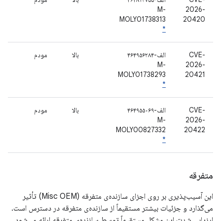
M-
2026-
MOLY01738313
20420
*
CVE-
الف-۴۶۴۹۵۶۲۸۴
بالا
مودم
M-
2026-
MOLY01738293
20421
*
CVE-
الف-۴۶۴۹۵۵۰۶۹
بالا
مودم
M-
2026-
MOLY00827332
20422
*
متفرقه
این آسیب‌پذیری بر روی اجزای سازنده‌ی متفرقه (Misc OEM) تأثیر
می‌گذارد و جزئیات بیشتر مستقیماً از سازنده‌ی متفرقه در دسترس است.
ارزیابی شدت این مشکل مستقیماً توسط سازنده‌ی متفرقه ارائه می‌شود.