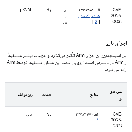
CVE-
الف-۴۳۹۹۶۲۸۵
ای
بالا
pKVM
2026-
هسته بالادستی
او
0032
[
2
]
پی
اجزای بازو
این آسیب‌پذیری بر اجزای Arm تأثیر می‌گذارد و جزئیات بیشتر مستقیماً
از Arm در دسترس است. ارزیابی شدت این مشکل مستقیماً توسط Arm
ارائه می‌شود.
سی وی
منابع
شدت
زیرمولفه
ای
CVE-
الف-۴۲۷۹۷۳۱۷۶
بالا
مالی
*
2025-
2879