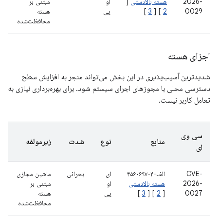
2026-
هسته بالادستی
[
او
مبتنی بر
0029
2
] [
3
]
پی
هسته
محافظت‌شده
اجزای هسته
شدیدترین آسیب‌پذیری در این بخش می‌تواند منجر به افزایش سطح
دسترسی محلی با مجوزهای اجرای سیستم شود. برای بهره‌برداری نیازی به
تعامل کاربر نیست.
سی وی
منابع
نوع
شدت
زیرمولفه
ای
CVE-
الف-۴۵۶۰۶۹۷۰۴
ای
بحرانی
ماشین مجازی
2026-
هسته بالادستی
او
مبتنی بر
0027
[
2
] [
3
]
پی
هسته
محافظت‌شده