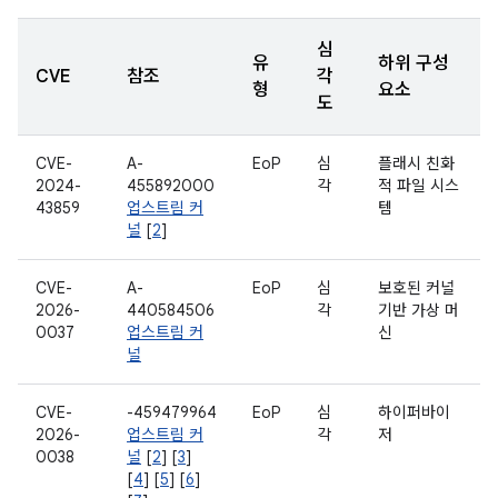
심
유
하위 구성
CVE
참조
각
형
요소
도
CVE-
A-
EoP
심
플래시 친화
2024-
455892000
각
적 파일 시스
43859
업스트림 커
템
널
[
2
]
CVE-
A-
EoP
심
보호된 커널
2026-
440584506
각
기반 가상 머
0037
업스트림 커
신
널
CVE-
-459479964
EoP
심
하이퍼바이
2026-
업스트림 커
각
저
0038
널
[
2
] [
3
]
[
4
] [
5
] [
6
]