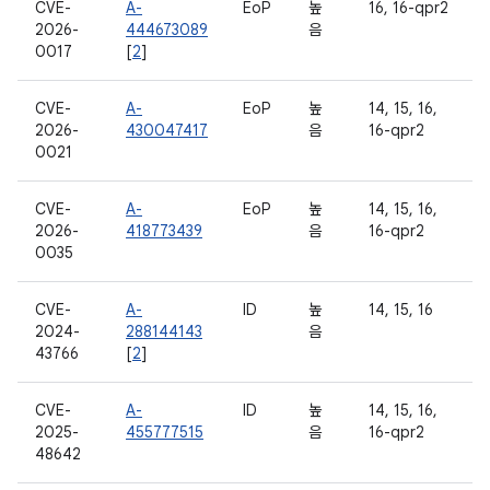
CVE-
A-
EoP
높
16, 16-qpr2
2026-
444673089
음
0017
[
2
]
CVE-
A-
EoP
높
14, 15, 16,
2026-
430047417
음
16-qpr2
0021
CVE-
A-
EoP
높
14, 15, 16,
2026-
418773439
음
16-qpr2
0035
CVE-
A-
ID
높
14, 15, 16
2024-
288144143
음
43766
[
2
]
CVE-
A-
ID
높
14, 15, 16,
2025-
455777515
음
16-qpr2
48642