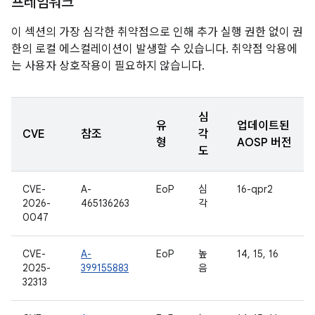
프레임워크
이 섹션의 가장 심각한 취약점으로 인해 추가 실행 권한 없이 권
한의 로컬 에스컬레이션이 발생할 수 있습니다. 취약점 악용에
는 사용자 상호작용이 필요하지 않습니다.
심
유
업데이트된
CVE
참조
각
형
AOSP 버전
도
CVE-
A-
EoP
심
16-qpr2
2026-
465136263
각
0047
CVE-
A-
EoP
높
14, 15, 16
2025-
399155883
음
32313