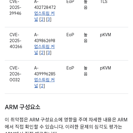
CVE-
A-
EoP
높
TLS
2025-
432728472
음
39946
업스트림 커
널
[
2
] [
3
]
CVE-
A-
EoP
높
pKVM
2025-
439862698
음
40266
업스트림 커
널
[
2
] [
3
]
CVE-
A-
EoP
높
pKVM
2026-
439996285
음
0032
업스트림 커
널
[
2
]
ARM 구성요소
이 취약점은 ARM 구성요소에 영향을 주며 자세한 내용은 ARM
에서 직접 확인할 수 있습니다. 이러한 문제의 심각도 평가는