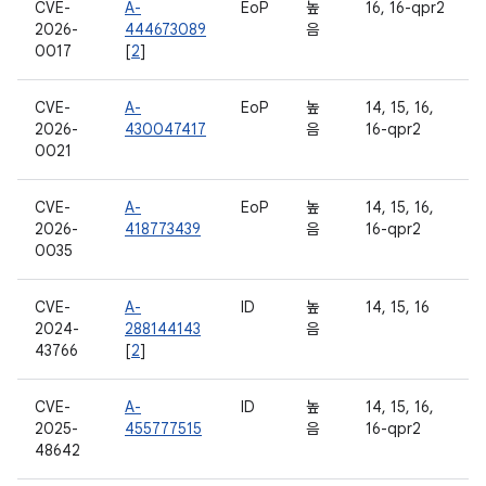
CVE-
A-
EoP
높
16, 16-qpr2
2026-
444673089
음
0017
[
2
]
CVE-
A-
EoP
높
14, 15, 16,
2026-
430047417
음
16-qpr2
0021
CVE-
A-
EoP
높
14, 15, 16,
2026-
418773439
음
16-qpr2
0035
CVE-
A-
ID
높
14, 15, 16
2024-
288144143
음
43766
[
2
]
CVE-
A-
ID
높
14, 15, 16,
2025-
455777515
음
16-qpr2
48642