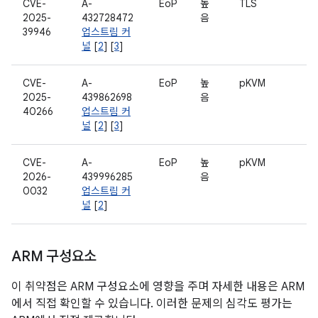
CVE-
A-
EoP
높
TLS
2025-
432728472
음
39946
업스트림 커
널
[
2
] [
3
]
CVE-
A-
EoP
높
pKVM
2025-
439862698
음
40266
업스트림 커
널
[
2
] [
3
]
CVE-
A-
EoP
높
pKVM
2026-
439996285
음
0032
업스트림 커
널
[
2
]
ARM 구성요소
이 취약점은 ARM 구성요소에 영향을 주며 자세한 내용은 ARM
에서 직접 확인할 수 있습니다. 이러한 문제의 심각도 평가는