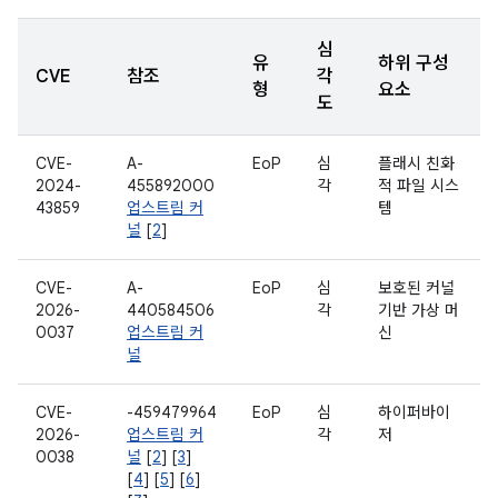
심
유
하위 구성
CVE
참조
각
형
요소
도
CVE-
A-
EoP
심
플래시 친화
2024-
455892000
각
적 파일 시스
43859
업스트림 커
템
널
[
2
]
CVE-
A-
EoP
심
보호된 커널
2026-
440584506
각
기반 가상 머
0037
업스트림 커
신
널
CVE-
-459479964
EoP
심
하이퍼바이
2026-
업스트림 커
각
저
0038
널
[
2
] [
3
]
[
4
] [
5
] [
6
]