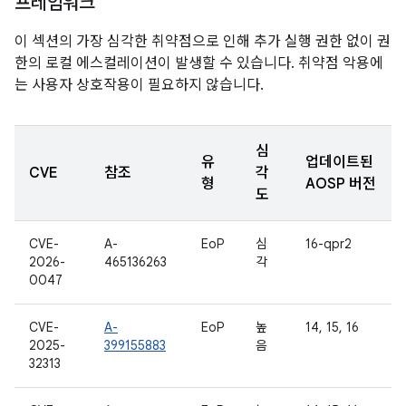
프레임워크
이 섹션의 가장 심각한 취약점으로 인해 추가 실행 권한 없이 권
한의 로컬 에스컬레이션이 발생할 수 있습니다. 취약점 악용에
는 사용자 상호작용이 필요하지 않습니다.
심
유
업데이트된
CVE
참조
각
형
AOSP 버전
도
CVE-
A-
EoP
심
16-qpr2
2026-
465136263
각
0047
CVE-
A-
EoP
높
14, 15, 16
2025-
399155883
음
32313