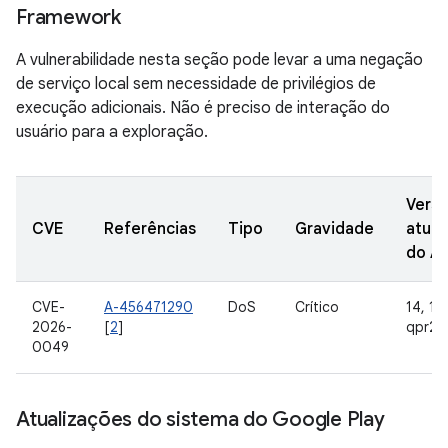
Framework
A vulnerabilidade nesta seção pode levar a uma negação
de serviço local sem necessidade de privilégios de
execução adicionais. Não é preciso de interação do
usuário para a exploração.
Vers
CVE
Referências
Tipo
Gravidade
atual
do A
CVE-
A-456471290
DoS
Crítico
14, 15,
2026-
[
2
]
qpr2
0049
Atualizações do sistema do Google Play