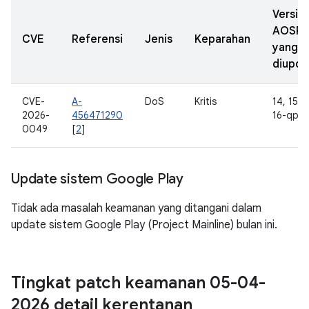
Versi
AOSP
CVE
Referensi
Jenis
Keparahan
yang
diupda
CVE-
A-
DoS
Kritis
14, 15, 1
2026-
456471290
16-qpr2
0049
[
2
]
Update sistem Google Play
Tidak ada masalah keamanan yang ditangani dalam
update sistem Google Play (Project Mainline) bulan ini.
Tingkat patch keamanan 05-04-
2026 detail kerentanan