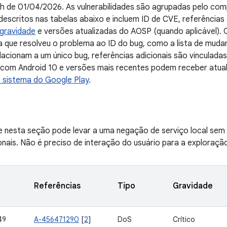
ch de 01/04/2026. As vulnerabilidades são agrupadas pelo co
escritos nas tabelas abaixo e incluem ID de CVE, referências
gravidade
e versões atualizadas do AOSP (quando aplicável). 
a que resolveu o problema ao ID do bug, como a lista de mud
acionam a um único bug, referências adicionais são vinculada
s com Android 10 e versões mais recentes podem receber atua
o sistema do Google Play
.
de nesta seção pode levar a uma negação de serviço local sem 
nais. Não é preciso de interação do usuário para a exploraçã
Referências
Tipo
Gravidade
49
A-456471290
[
2
]
DoS
Crítico