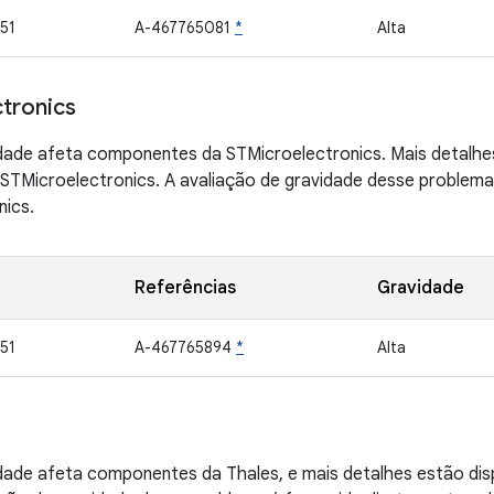
51
A-467765081
*
Alta
tronics
idade afeta componentes da STMicroelectronics. Mais detalhe
STMicroelectronics. A avaliação de gravidade desse problema
nics.
Referências
Gravidade
51
A-467765894
*
Alta
idade afeta componentes da Thales, e mais detalhes estão di