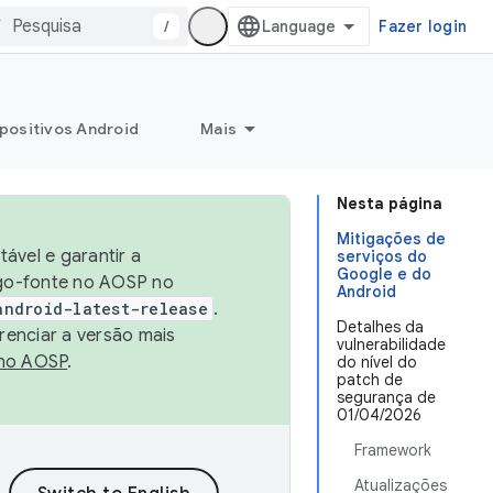
/
Fazer login
positivos Android
Mais
Nesta página
Mitigações de
ável e garantir a
serviços do
Google e do
igo-fonte no AOSP no
Android
android-latest-release
.
Detalhes da
renciar a versão mais
vulnerabilidade
no AOSP
.
do nível do
patch de
segurança de
01/04/2026
Framework
Atualizações