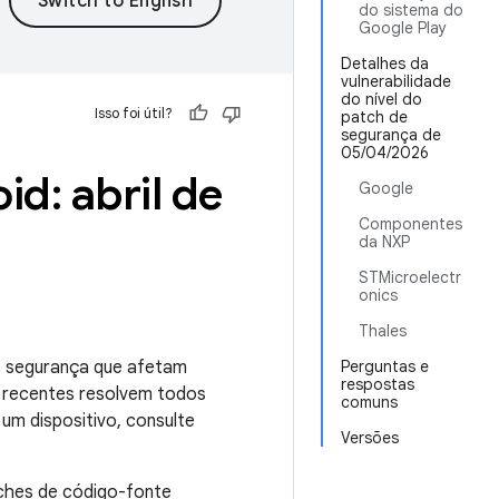
do sistema do
Google Play
Detalhes da
vulnerabilidade
do nível do
Isso foi útil?
patch de
segurança de
05/04/2026
d: abril de
Google
Componentes
da NXP
STMicroelectr
onics
Thales
de segurança que afetam
Perguntas e
respostas
s recentes resolvem todos
comuns
um dispositivo, consulte
Versões
tches de código-fonte