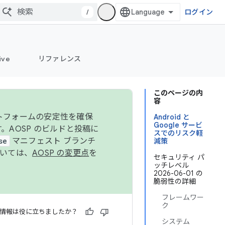
/
ログイン
ive
リファレンス
このページの内
容
ットフォームの安定性を確保
Android と
Google サービ
す。AOSP のビルドと投稿に
スでのリスク軽
se
マニフェスト ブランチ
減策
ついては、
AOSP の変更点
を
セキュリティ パ
ッチレベル
2026-06-01 の
脆弱性の詳細
フレームワー
ク
情報は役に立ちましたか？
システム