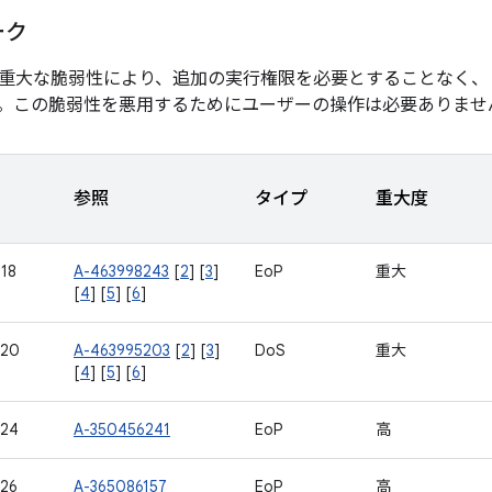
ーク
重大な脆弱性により、追加の実行権限を必要とすることなく、
。この脆弱性を悪用するためにユーザーの操作は必要ありませ
参照
タイプ
重大度
18
A-463998243
[
2
] [
3
]
EoP
重大
[
4
] [
5
] [
6
]
720
A-463995203
[
2
] [
3
]
DoS
重大
[
4
] [
5
] [
6
]
424
A-350456241
EoP
高
26
A-365086157
EoP
高