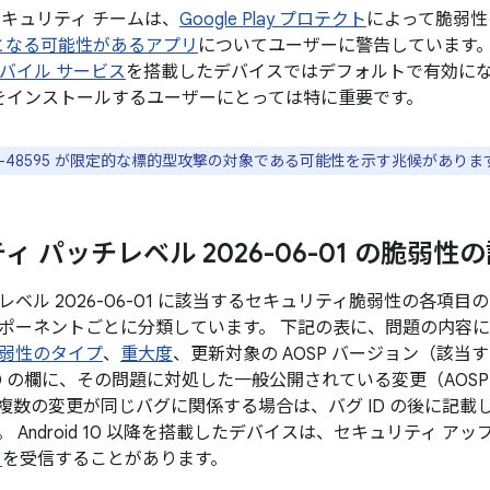
d セキュリティ チームは、
Google Play プロテクト
によって脆弱性
となる可能性があるアプリ
についてユーザーに警告しています。Goo
 モバイル サービス
を搭載したデバイスではデフォルトで有効になってお
をインストールするユーザーにとっては特に重要です。
2025-48595 が限定的な標的型攻撃の対象である可能性を示す兆候がありま
 パッチレベル 2026-06-01 の脆弱性
ベル 2026-06-01 に該当するセキュリティ脆弱性の各項
ポーネントごとに分類しています。 下記の表に、問題の内容につ
弱性のタイプ
、
重大度
、更新対象の AOSP バージョン（該
ID の欄に、その問題に対処した一般公開されている変更（AOS
複数の変更が同じバグに関係する場合は、バグ ID の後に記載
 Android 10 以降を搭載したデバイスは、セキュリティ ア
ト
を受信することがあります。