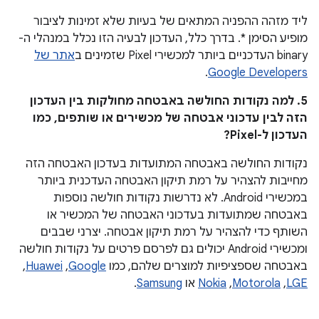
ליד מזהה ההפניה המתאים של בעיות שלא זמינות לציבור
מופיע הסימן *. בדרך כלל, העדכון לבעיה הזו נכלל במנהלי ה-
binary העדכניים ביותר למכשירי Pixel שזמינים ב
אתר של
.
Google Developers
5. למה נקודות החולשה באבטחה מחולקות בין העדכון
הזה לבין עדכוני אבטחה של מכשירים או שותפים, כמו
העדכון ל-Pixel?
נקודות החולשה באבטחה המתועדות בעדכון האבטחה הזה
מחייבות להצהיר על רמת תיקון האבטחה העדכנית ביותר
במכשירי Android. לא נדרשות נקודות חולשה נוספות
באבטחה שמתועדות בעדכוני האבטחה של המכשיר או
השותף כדי להצהיר על רמת תיקון אבטחה. יצרני שבבים
ומכשירי Android יכולים גם לפרסם פרטים על נקודות חולשה
באבטחה שספציפיות למוצרים שלהם, כמו
Google
,‏
Huawei
,‏
LGE
,‏
Motorola
,‏
Nokia
או
Samsung
.