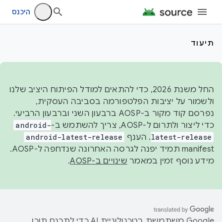
היכנס
תיעוד
החל משנת 2026, כדי להתאים למודל הפיתוח היציב שלנו
ולשמור על יציבות הפלטפורמה בסביבה העסקית,
נפרסם קוד מקור ב-AOSP ברבעון השני וברבעון הרביעי.
כדי ליצור ולתרום ל-AOSP, צריך להשתמש ב-
android-
latest-release
. הענף
android-latest-release
manifest תמיד יפנה לגרסה האחרונה שנדחפה ל-AOSP.
מידע נוסף זמין במאמר
שינויים ב-AOSP
.
‫Google משתמשת בטכנולוגיית AI כדי לתרגם תוכן