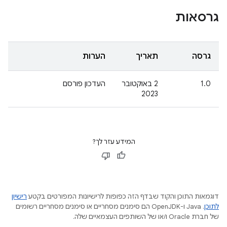
גרסאות
גרסה
תאריך
הערות
1.0
2 באוקטובר
העדכון פורסם
2023
המידע עזר לך?
דוגמאות התוכן והקוד שבדף הזה כפופות לרישיונות המפורטים בקטע
רישיון
לתוכן
.‏ Java ו-OpenJDK הם סימנים מסחריים או סימנים מסחריים רשומים
של חברת Oracle ו/או של השותפים העצמאיים שלה.