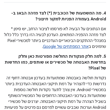
4. מה המשמעות של הכוכבית (*) לצד מזהה הבאג ב-
Android בעמודה
הפניות למקור חיצוני
?
אם הנתונים על הבעיה לא פורסמו לציבור הרחב, יש סימן *
לצד מזהה ההפניה המתאים. העדכון לבעיה הזו בדרך כלל כלול
במנהלי ההתקנים הבינאריים העדכניים ביותר למכשירי Pixel
שזמינים ב
אתר המפתחים של Google
.
5. למה חלק מנקודות החולשה מפורטות כאן וחלק
בחדשות האבטחה של מכשירים או שותפים, כמו החדשות
של Pixel?
נקודות חולשה באבטחה שמתועדות בעדכון אבטחה דחוף זה
נדרשות כדי להצהיר על רמת תיקוני האבטחה העדכנית ביותר
במכשירי Android. אין צורך לתעד נקודות חולשה נוספות
שמתועדות בעדכוני האבטחה הדחופים של המכשיר/השותף
בשביל הצהרה על רמת תיקוני האבטחה. יצרנים של מכשירי
Android וערכות שבבים עשויים לפרסם גם פרטים על פגיעויות