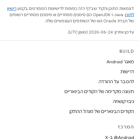
דוגמאות התוכן והקוד שבדף הזה כפופות לרישיונות המפורטים בקטע
רישיון
לתוכן
.‏ Java ו-OpenJDK הם סימנים מסחריים או סימנים מסחריים רשומים
של חברת Oracle ו/או של השותפים העצמאיים שלה.
עדכון אחרון: 2026-06-24 (שעון UTC).
BUILD
מאגר Android
דרישות
להסבר על ההורדה
תצוגה מקדימה של הקודים הבינאריים
גיבוי קושחה
הקודים הבינאריים של מנהל ההתקן
המרכז
‫‎@Android ב-X