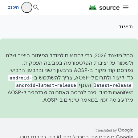
היכנס
תיעוד
החל משנת 2026, כדי להתאים למודל הפיתוח היציב שלנו
ולשמור על יציבות הפלטפורמה בסביבה העסקית,
נפרסם קוד מקור ב-AOSP ברבעון השני וברבעון הרביעי.
כדי ליצור ולתרום ל-AOSP, צריך להשתמש ב-
android-
latest-release
. הענף
android-latest-release
manifest תמיד יפנה לגרסה האחרונה שנדחפה ל-AOSP.
מידע נוסף זמין במאמר
שינויים ב-AOSP
.
‫Google משתמשת בטכנולוגיית AI כדי לתרגם תוכן