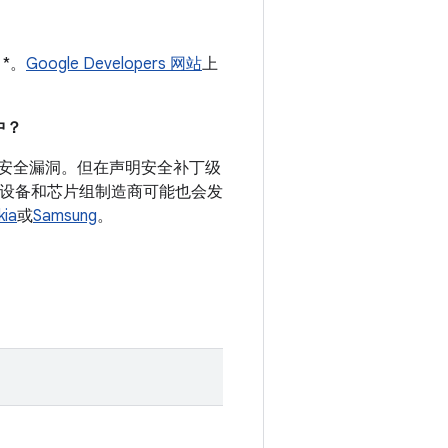
 *。
Google Developers 网站
上
。
中？
录的安全漏洞。但在声明安全补丁级
d 设备和芯片组制造商可能也会发
kia
或
Samsung
。