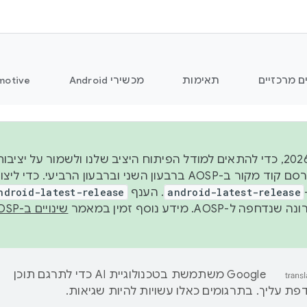
ם מרכזיים
תאימות
מכשירי Android
motive
החל משנת 2026, כדי להתאים למודל הפיתוח היציב שלנו ולשמור על
android-latest-release
. הענף
ndroid-latest-release
ל-AOSP. מידע נוסף זמין במאמר
שינויים ב-AOSP
‫Google משתמשת בטכנולוגיית AI כדי לתרגם תוכן
ת עליך. בתרגומים כאלו עשויות להיות שגיאות.