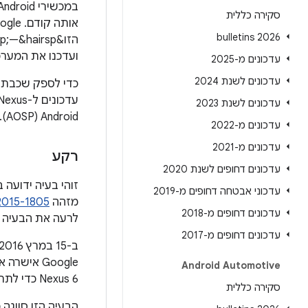
במכשירי Android מסוימים (
סקירה כללית
2026 bulletins
הזו&hairsp;—&hairsp;גם ב-Google Play וגם מחוץ ל-Google Play&hairsp;—&hairsp;באמצעות
ועדכנו את המערכ
עדכונים מ-2025
עדכונים לשנת 2024
עדכונים לשנת 2023
Android‏ (AOSP).
עדכונים מ-2022
עדכונים מ-2021
רקע
עדכונים דחופים לשנת 2020
עדכוני אבטחה דחופים מ-2019
מזהה
015-1805
עדכונים דחופים מ-2018
לרעה את הבעיה ב-Android, ופותח תיקון שייכלל בעדכון החודשי הקרוב
עדכונים דחופים מ-2017
Android Automotive
Nexus 6 כדי לתת למשתמש במכשיר הרשאות root.
סקירה כללית
הבעיה הזו סווגה כ