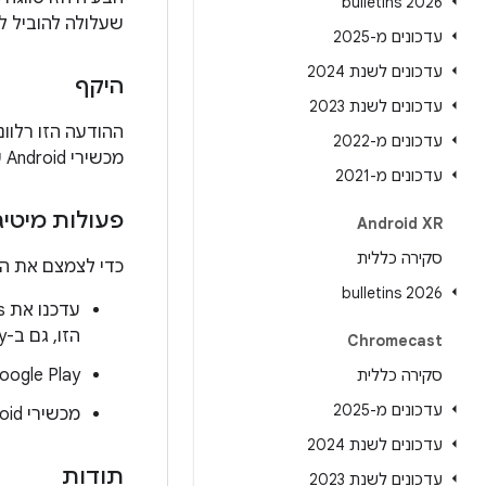
2026 bulletins
שעלולה להוביל ל
עדכונים מ-2025
עדכונים לשנת 2024
היקף
עדכונים לשנת 2023
עדכונים מ-2022
מכשירי Android עם ליבה של Linux מגרסה 3.18 ואילך לא חשופים לנקודת החולשה הזו.
עדכונים מ-2021
פעולות מיטיג
Android XR
סקירה כללית
כדי לצמצם את ה
2026 bulletins
הזו, גם ב-Google Play וגם מחוץ אליו.
Chromecast
Google Play לא מאפשרת אפליקציות לצורך 'רוט', כמו זו שמנסה לנצל את
סקירה כללית
עדכונים מ-2025
מכשירי Android עם
עדכונים לשנת 2024
תודות
עדכונים לשנת 2023