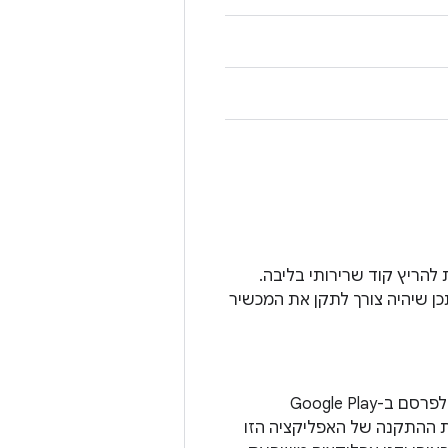
הריץ קוד שרירותי בליבה.
כן שיהיה צורך לתקן את המכשיר
משתמשים שמתקינים אפליקציה שמנסה לנצל את הבעיה הזו נמצאים בסיכון. אסור לפרסם ב-Google Play
R (כמו זו שמנצלת את הבעיה הזו). Google חוסמת את ההתקנה של האפליקציה הזו