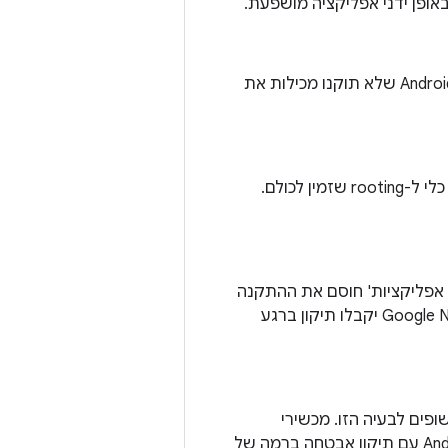
Google אישרה שהפרצה הזו פועלת ב-Nexus 5 וב-Nexus 6, אבל כל הגרסאות של Android שלא תוקנו מכילות את
כן, Google זיהתה עדויות לניצול לרעה של נקודת החולשה הזו ב-Nexus 5 באמצעות כלי ל-rooting שזמין לכולם.
ת אפליקציות' חוסם את ההתקנה
של אפליקציות מחוץ ל-Google Play שמנסות לנצל את הבעיה הזו. גם מכשירי Google Nexus יקבלו תיקון ברגע
חשופים לבעיה הזו. מכשירי
Android עם תיקון אבטחה ברמה של 18 במרץ 2016 לא נמצאים בסיכון. מכשירי Android עם תיקון אבטחה ברמה של