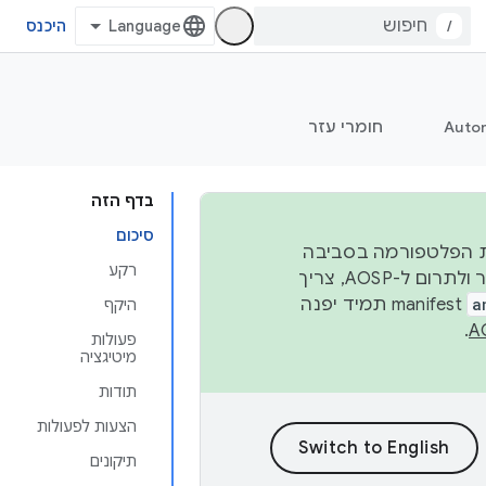
/
היכנס
Auto
חומרי עזר
בדף הזה
סיכום
 יציבות הפלטפורמה בסביבה
רקע
העסקית, נפרסם קוד מקור ב-AOSP ברבעון השני וברבעון הרביעי. כדי ליצור ולתרום ל-AOSP, צריך
a
manifest תמיד יפנה
היקף
.
פעולות
מיטיגציה
תודות
הצעות לפעולות
תיקונים