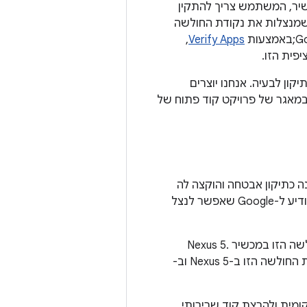
שיר, המשתמש צריך להתקין
 קודם. Google כבר חוסמת את ההתקנה של אפליקציות לצורך הרשאת Root שמנצלות את נקודת החולשה
,
Verify Apps
פית הזו.
 ב-16 במרץ 2016 הענקנו לשותפים תיקון לבעיה. אנחנו יוצרים
פורסמו במאגר של פרויקט קוד פתוח של
upstream, שתוקנה באפריל 2014, אבל לא סומנה כתיקון אבטחה והוקצה לה
רק ב-2 בפברואר 2015. ב-19 בפברואר 2016, צוות C0RE הודיע ל-Google שאפשר לנצל
ב-15 במרץ 2016, Google קיבלה דיווח מ-Zimperium על ניצול לרעה של נקודת החולשה הזו במכשיר Nexus 5.
Google אישרה את קיומו של אפליקציית Rooting שזמינה לכולם, שמנצלת את נקודת החולשה הזו ב-Nexus 5 וב-
ית ולהרצת קוד שרירותי,