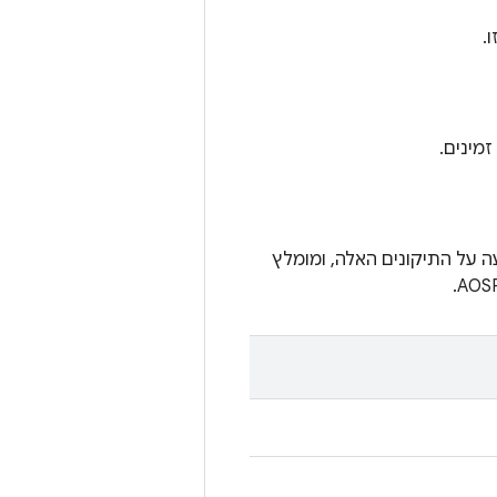
.
AO לכמה גרסאות ליבה. שותפי Android קיבלו הודעה על התיקונים האלה, ומומלץ