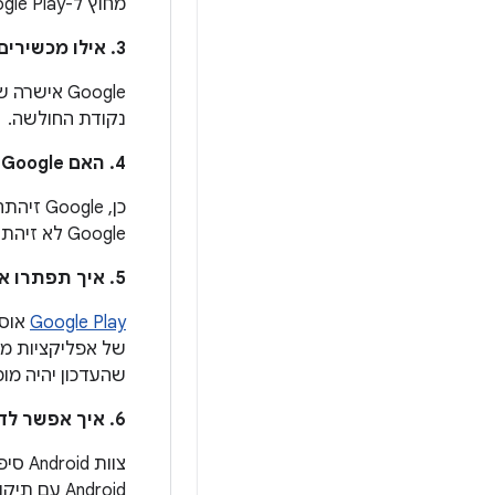
מחוץ ל-Google Play באמצעות Verify Apps. תוקף יצטרך לשכנע משתמש להתקין באופן ידני אפליקציה מושפעת.
3. אילו מכשירים עשויים להיות מושפעים?
נקודת החולשה.
4. האם Google זיהתה עדויות לניצול לרעה של נקודת החולשה הזו?
Google לא זיהתה ניצול כלשהו שיסווג כ'זדוני'.
5. איך תפתרו את הבעיה הזו?
Google Play
אוסר
שהעדכון יהיה מוכן, ואנחנו הודיעו 
6. איך אפשר לדעת אם יש מכשיר עם תיקון לבעיה הזו?
צוות