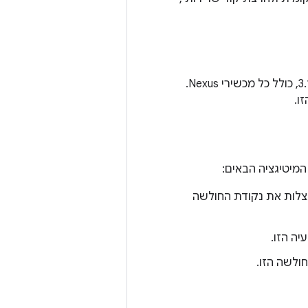
ההודעה הזו רלוונטית לכל מכשירי Android ללא תיקון בגרסאות הליבה 3.4,‏ 3.10 ו-3.14, כולל כל מכשירי Nexus.
מיטיגציה הבאים:
 שהן מנצלות את נקודת החולשה
ולשה הזו.