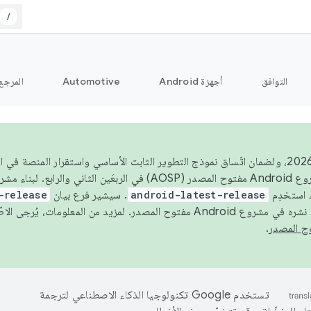
/
التوافق
أجهزة Android
Automotive
المرجع
اعتبارًا من عام 2026، ولضمان اتّساق نموذج التطوير الثابت الأساسي واستقرار المنصة
 استخدِم
android-latest-release
. سيشير فرع بيان
-release
ح المصدر. لمزيد من المعلومات، يُرجى الاطّلاع على
.
تستخدم Google تكنولوجيا الذكاء الاصطناعي لترجمة