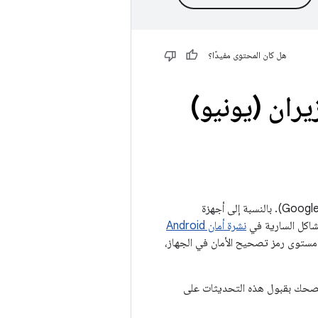
هل كان المحتوى مفيدًا؟
Pixel W، شهر حزيران (يونيو)
(أجهزة Google). بالنسبة إلى أجهزة
نشرة أمان Android
لتحقّق من مستوى رمز تصحيح الأمان في الجهاز،
هزة Google المتوافقة تحديثًا إلى مستوى التصحيح بتاريخ 05‏-06‏-2023. وننصحك بقبول هذه التحديثات على