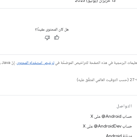
13 حزيران (يونيو) 2023
هل كان المحتوى مفيدًا؟
عليمات البرمجية في هذه الصفحة للتراخيص الموضحّة في
ترخيص استخدام المحتوى
التواصل
حساب ‎@Android على X
حساب ‎@AndroidDev على X
مدوّنة Android