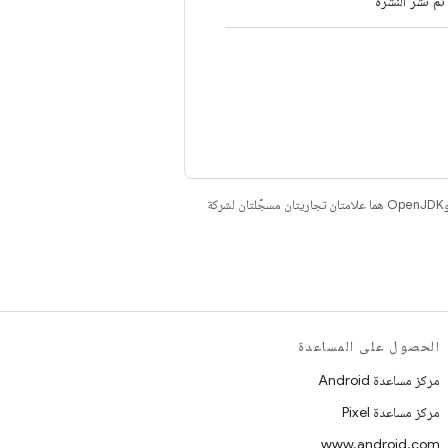
تم نشر النشرة
. إنّ Java وOpenJDK هما علامتان تجاريتان مسجَّلتان لشركة
الحصول على المساعدة
مركز مساعدة Android
مركز مساعدة Pixel
www.android.com