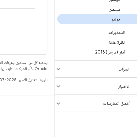
1
سبتمبر
يونيو
التحذيرات
نظرة عامة
آذار (مارس) 2016
يخضع كل من المحتوى وعيّنات الت
Oracle و/أو الشركات التابعة لها.
الميزات
تاريخ التعديل الأخير: 2025-07-27 (حسب التوقيت العالمي المتفَّق عليه)
الاختبار
أفضل الممارسات
الإصدار
مستودع Android
المتطلّبات
التنزيل