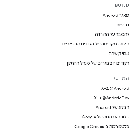
BUILD
מאגר Android
דרישות
להסבר על ההורדה
תצוגה מקדימה של הקודים הבינאריים
גיבוי קושחה
הקודים הבינאריים של מנהל ההתקן
המרכז
‫‎@Android ב-X
‫‎@AndroidDev ב-X
הבלוג של Android
בלוג האבטחה של Google
פלטפורמה ב-Google Groups