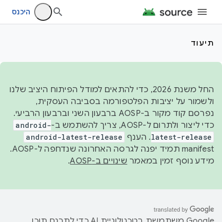
היכנס
תיעוד
החל משנת 2026, כדי להתאים למודל הפיתוח היציב שלנו
ולשמור על יציבות הפלטפורמה בסביבה העסקית,
נפרסם קוד מקור ב-AOSP ברבעון השני וברבעון הרביעי.
כדי ליצור ולתרום ל-AOSP, צריך להשתמש ב-
android-
latest-release
. הענף
android-latest-release
manifest תמיד יפנה לגרסה האחרונה שנדחפה ל-AOSP.
מידע נוסף זמין במאמר
שינויים ב-AOSP
.
‫Google משתמשת בטכנולוגיית AI כדי לתרגם תוכן