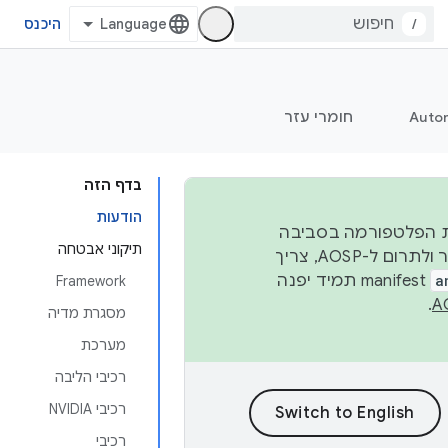
/
היכנס
Auto
חומרי עזר
בדף הזה
הודעות
 יציבות הפלטפורמה בסביבה
תיקוני אבטחה
העסקית, נפרסם קוד מקור ב-AOSP ברבעון השני וברבעון הרביעי. כדי ליצור ולתרום ל-AOSP, צריך
a
manifest תמיד יפנה
Framework
.
מסגרת מדיה
מערכת
רכיבי הליבה
רכיבי NVIDIA
רכיבי