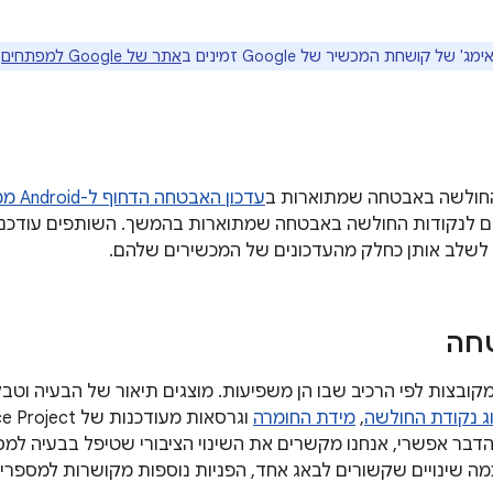
' של קושחת המכשיר של Google זמינים ב
אתר של Google למפתחים
.
החולשה באבטחה שמתוארות ב
עדכון האבטחה הדחוף ל-Android ממרץ 2018
ים לנקודות החולשה באבטחה שמתוארות בהמשך. השותפים עודכנו 
ם לשלב אותן כחלק מהעדכונים של המכשירים שלהם.
טחה
ג נקודת החולשה
,
מידת החומרה
שהדבר אפשרי, אנחנו מקשרים את השינוי הציבורי שטיפל בבעיה למס