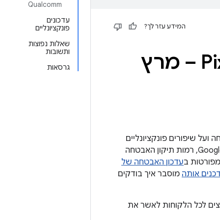
Qualcomm
עדכונים
המידע עזר לך?
פונקציונליים
שאלות נפוצות
ותשובות
Nexus – מרץ
גרסאות
ודות חולשה באבטחה ועל שיפורים פונקציונליים
(מכשירי Google). במכשירי Google, רמות תיקון האבטחה
עדכון האבטחה של
מוסבר איך בודקים
 עדכון לרמת התיקון 05 במרץ 2018. אנחנו ממליצים לכל הלקוחות לאשר את