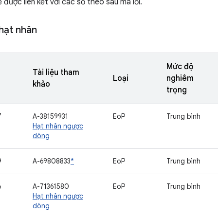
 được liên kết với các số theo sau mã lỗi.
hạt nhân
Mức độ
Tài liệu tham
Loại
nghiêm
khảo
trọng
7
A-38159931
EoP
Trung bình
Hạt nhân ngược
dòng
9
A-69808833
*
EoP
Trung bình
6
A-71361580
EoP
Trung bình
Hạt nhân ngược
dòng