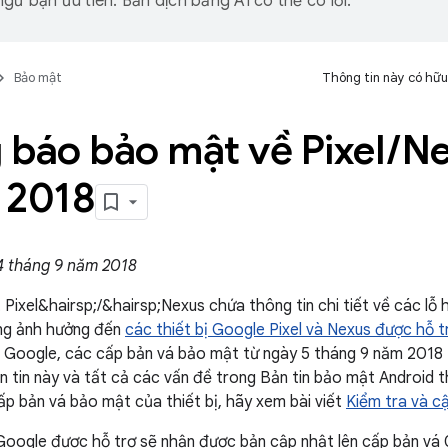
gữ bạn ưu tiên. Bản dịch bằng AI có thể có lỗi.
Bảo mật
Thông tin này có hữu
 báo bảo mật về Pixel
/
Ne
 2018
4 tháng 9 năm 2018
 Pixel&hairsp;/&hairsp;Nexus chứa thông tin chi tiết về các lỗ
ăng ảnh hưởng đến
các thiết bị Google Pixel và Nexus được hỗ t
a Google, các cấp bản vá bảo mật từ ngày 5 tháng 9 năm 2018 t
n tin này và tất cả các vấn đề trong Bản tin bảo mật Android 
ấp bản vá bảo mật của thiết bị, hãy xem bài viết
Kiểm tra và c
 Google được hỗ trợ sẽ nhận được bản cập nhật lên cấp bản vá