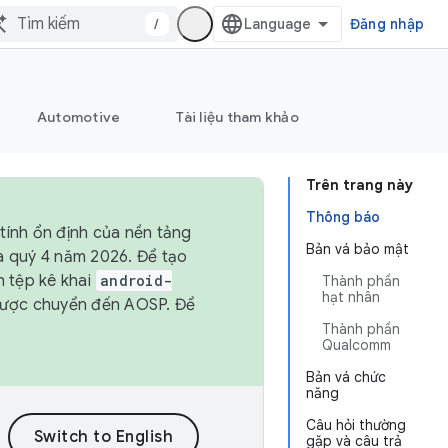
/
Đăng nhập
Automotive
Tài liệu tham khảo
Trên trang này
Thông báo
tính ổn định của nền tảng
Bản vá bảo mật
và quý 4 năm 2026. Để tạo
h tệp kê khai
android-
Thành phần
hạt nhân
được chuyển đến AOSP. Để
Thành phần
Qualcomm
Bản vá chức
năng
Câu hỏi thường
gặp và câu trả