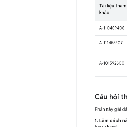
Tài liệu tham
khảo
A-110489408
A-111455307
A-101592600
Câu hỏi t
Phần này giải đ
1. Làm cách nà