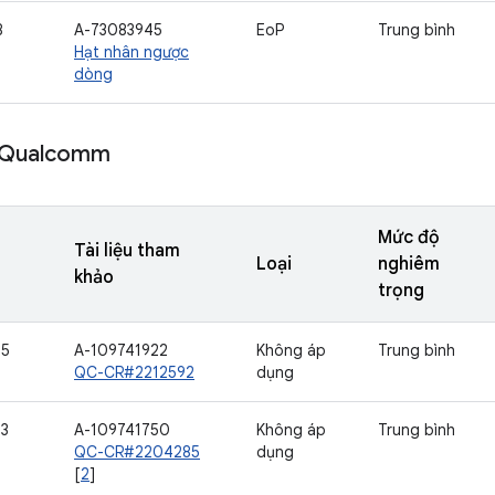
8
A-73083945
EoP
Trung bình
Hạt nhân ngược
dòng
 Qualcomm
Mức độ
Tài liệu tham
Loại
nghiêm
khảo
trọng
65
A-109741922
Không áp
Trung bình
QC-CR#2212592
dụng
73
A-109741750
Không áp
Trung bình
QC-CR#2204285
dụng
[
2
]