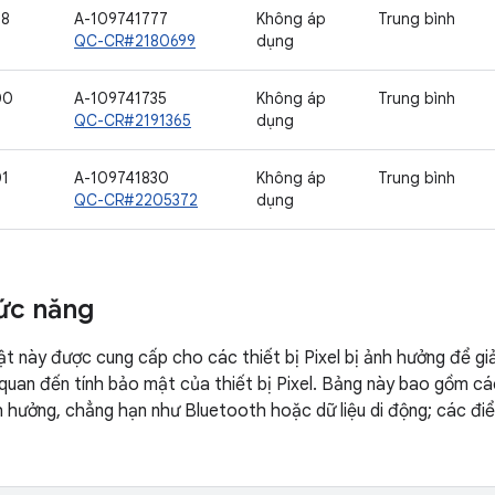
98
A-109741777
Không áp
Trung bình
QC-CR#2180699
dụng
00
A-109741735
Không áp
Trung bình
QC-CR#2191365
dụng
01
A-109741830
Không áp
Trung bình
QC-CR#2205372
dụng
ức năng
t này được cung cấp cho các thiết bị Pixel bị ảnh hưởng để gi
quan đến tính bảo mật của thiết bị Pixel. Bảng này bao gồm các
 hưởng, chẳng hạn như Bluetooth hoặc dữ liệu di động; các điểm 