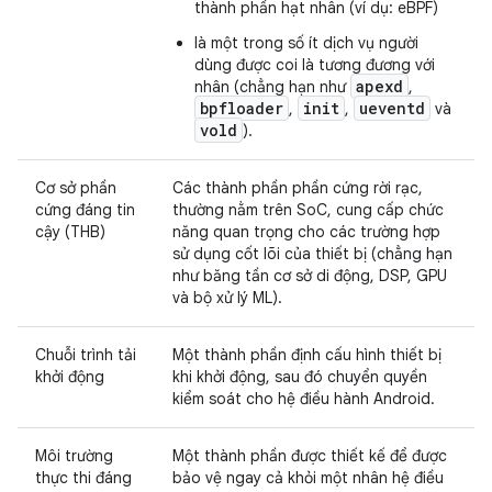
thành phần hạt nhân (ví dụ: eBPF)
là một trong số ít dịch vụ người
dùng được coi là tương đương với
apexd
nhân (chẳng hạn như
,
bpfloader
init
ueventd
,
,
và
vold
).
Cơ sở phần
Các thành phần phần cứng rời rạc,
cứng đáng tin
thường nằm trên SoC, cung cấp chức
cậy (THB)
năng quan trọng cho các trường hợp
sử dụng cốt lõi của thiết bị (chẳng hạn
như băng tần cơ sở di động, DSP, GPU
và bộ xử lý ML).
Chuỗi trình tải
Một thành phần định cấu hình thiết bị
khởi động
khi khởi động, sau đó chuyển quyền
kiểm soát cho hệ điều hành Android.
Môi trường
Một thành phần được thiết kế để được
thực thi đáng
bảo vệ ngay cả khỏi một nhân hệ điều