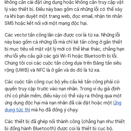
không cần cài đặt ứng dụng hoặc không cần truy cập vật
lý vào thiết bị. Điều này bao gồm cả những lỗi có thể xảy
ra khi bạn duyệt một trang web, đọc email, nhận tin nhắn
SMS hoặc kết nối với một mạng độc hại.
Các vectơ tấn công lân cận được coi là từ xa. Những lỗi
này bao gồm cả những lỗi mà chỉ kẻ tấn công ở gần thiết
bị mục tiêu về mặt vật lý mới có thể khai thác, chẳng hạn
như lỗi yêu cầu gửi các gói Wi-Fi hoặc Bluetooth bị lỗi.
Chúng tôi coi các cuộc tấn công dựa trên Băng tần siêu
rộng (UWB) và NFC là ở gần và do đó là từ xa.
Các cuộc tấn công cục bộ yêu cầu kẻ tấn công phải có
quyền truy cập trước vào nạn nhân. Trong ví dụ giả định
chỉ có phần mềm, điều này có thể xảy ra thông qua một
ứng dụng độc hại mà nạn nhân đã cài đặt hoặc một
Ứng
dụng tức thì
mà họ đã đồng ý chạy.
Các thiết bị đã ghép nối thành công (chẳng hạn như thiết
bị đồng hành Bluetooth) được coi là thiết bị cục bộ.