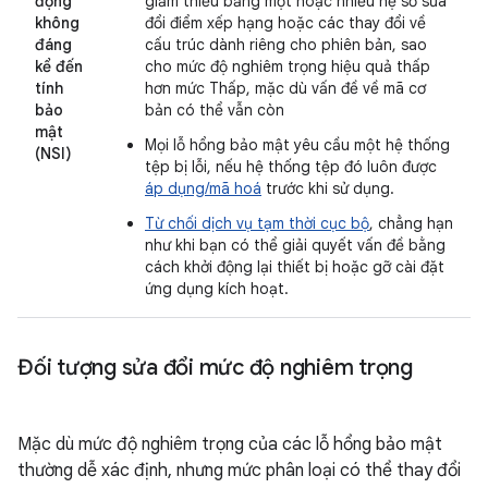
động
giảm thiểu bằng một hoặc nhiều hệ số sửa
không
đổi điểm xếp hạng hoặc các thay đổi về
đáng
cấu trúc dành riêng cho phiên bản, sao
kể đến
cho mức độ nghiêm trọng hiệu quả thấp
tính
hơn mức Thấp, mặc dù vấn đề về mã cơ
bảo
bản có thể vẫn còn
mật
Mọi lỗ hổng bảo mật yêu cầu một hệ thống
(NSI)
tệp bị lỗi, nếu hệ thống tệp đó luôn được
áp dụng/mã hoá
trước khi sử dụng.
Từ chối dịch vụ tạm thời cục bộ
, chẳng hạn
như khi bạn có thể giải quyết vấn đề bằng
cách khởi động lại thiết bị hoặc gỡ cài đặt
ứng dụng kích hoạt.
Đối tượng sửa đổi mức độ nghiêm trọng
Mặc dù mức độ nghiêm trọng của các lỗ hổng bảo mật
thường dễ xác định, nhưng mức phân loại có thể thay đổi