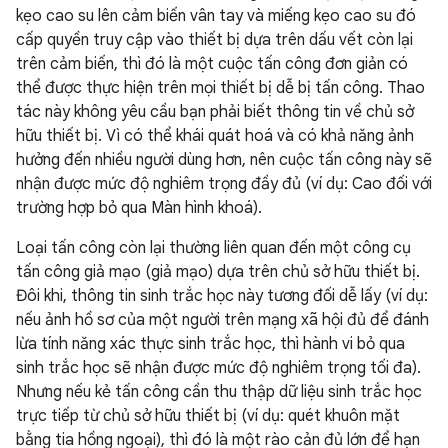
kẹo cao su lên cảm biến vân tay và miếng kẹo cao su đó
cấp quyền truy cập vào thiết bị dựa trên dấu vết còn lại
trên cảm biến, thì đó là một cuộc tấn công đơn giản có
thể được thực hiện trên mọi thiết bị dễ bị tấn công. Thao
tác này không yêu cầu bạn phải biết thông tin về chủ sở
hữu thiết bị. Vì có thể khái quát hoá và có khả năng ảnh
hưởng đến nhiều người dùng hơn, nên cuộc tấn công này sẽ
nhận được mức độ nghiêm trọng đầy đủ (ví dụ: Cao đối với
trường hợp bỏ qua Màn hình khoá).
Loại tấn công còn lại thường liên quan đến một công cụ
tấn công giả mạo (giả mạo) dựa trên chủ sở hữu thiết bị.
Đôi khi, thông tin sinh trắc học này tương đối dễ lấy (ví dụ:
nếu ảnh hồ sơ của một người trên mạng xã hội đủ để đánh
lừa tính năng xác thực sinh trắc học, thì hành vi bỏ qua
sinh trắc học sẽ nhận được mức độ nghiêm trọng tối đa).
Nhưng nếu kẻ tấn công cần thu thập dữ liệu sinh trắc học
trực tiếp từ chủ sở hữu thiết bị (ví dụ: quét khuôn mặt
bằng tia hồng ngoại), thì đó là một rào cản đủ lớn để hạn