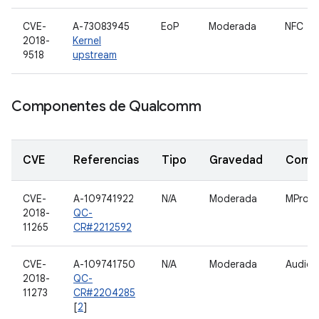
CVE-
A-73083945
EoP
Moderada
NFC
2018-
Kernel
9518
upstream
Componentes de Qualcomm
CVE
Referencias
Tipo
Gravedad
Comp
CVE-
A-109741922
N/A
Moderada
MProc
2018-
QC-
11265
CR#2212592
CVE-
A-109741750
N/A
Moderada
Audio
2018-
QC-
11273
CR#2204285
[
2
]