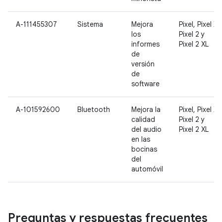
A-111455307
Sistema
Mejora
Pixel, Pixel XL
los
Pixel 2 y
informes
Pixel 2 XL
de
versión
de
software
A-101592600
Bluetooth
Mejora la
Pixel, Pixel XL
calidad
Pixel 2 y
del audio
Pixel 2 XL
en las
bocinas
del
automóvil
Preguntas y respuestas frecuentes