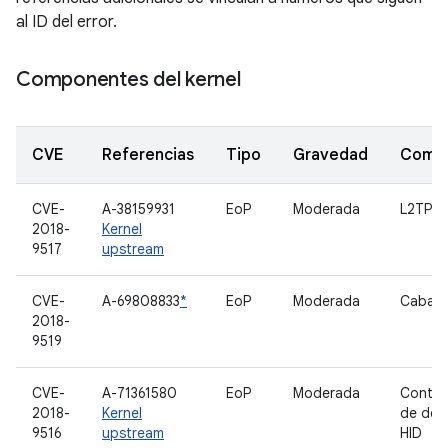
al ID del error.
Componentes del kernel
CVE
Referencias
Tipo
Gravedad
Comp
CVE-
A-38159931
EoP
Moderada
L2TP
2018-
Kernel
9517
upstream
CVE-
A-69808833
*
EoP
Moderada
Caball
2018-
9519
CVE-
A-71361580
EoP
Moderada
Contro
2018-
Kernel
de dep
9516
upstream
HID