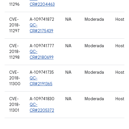
11296
CR#2204463
CVE-
A-109741872
N/A
Moderada
Host d
2018-
QC-
11297
CR#2175439
CVE-
A-109741777
N/A
Moderada
Host d
2018-
QC-
11298
CR#2180699
CVE-
A-109741735
N/A
Moderada
Host d
2018-
QC-
11300
CR#2191365
CVE-
A-109741830
N/A
Moderada
Host d
2018-
QC-
11301
CR#2205372