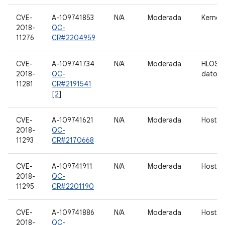
CVE-
A-109741853
N/A
Moderada
Kernel
2018-
QC-
11276
CR#2204959
CVE-
A-109741734
N/A
Moderada
HLOS 
2018-
QC-
datos:
11281
CR#2191541
[
2
]
CVE-
A-109741621
N/A
Moderada
Host d
2018-
QC-
11293
CR#2170668
CVE-
A-109741911
N/A
Moderada
Host d
2018-
QC-
11295
CR#2201190
CVE-
A-109741886
N/A
Moderada
Host d
2018-
QC-