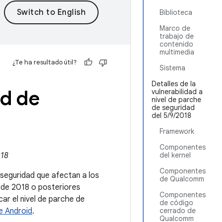
Biblioteca
Marco de
trabajo de
contenido
multimedia
¿Te ha resultado útil?
Sistema
Detalles de la
id de
vulnerabilidad a
nivel de parche
de seguridad
del 5/9/2018
Framework
Componentes
018
del kernel
Componentes
e seguridad que afectan a los
de Qualcomm
e de 2018 o posteriores
Componentes
r el nivel de parche de
de código
e Android
.
cerrado de
Qualcomm