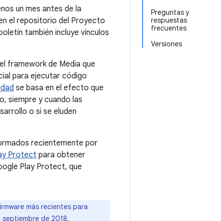
enos un mes antes de la
Preguntas y
n el repositorio del Proyecto
respuestas
frecuentes
oletín también incluye vínculos
Versiones
n el framework de Media que
ial para ejecutar código
edad
se basa en el efecto que
do, siempre y cuando las
arrollo o si se eluden
formados recientemente por
ay Protect
para obtener
ogle Play Protect, que
firmware más recientes para
de septiembre de 2018
.