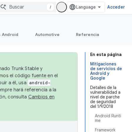
/
Acceder
s Android
Automotive
Referencia
En esta página
Mitigaciones
mado Trunk Stable y
de servicios de
Android y
emos el código fuente en el
Google
uir a él, usa
android-
Detalles de la
empre hará referencia a la
vulnerabilidad a
ión, consulta
Cambios en
nivel de parche
de seguridad
del 1/9/2018
Android Runti
me
Framework