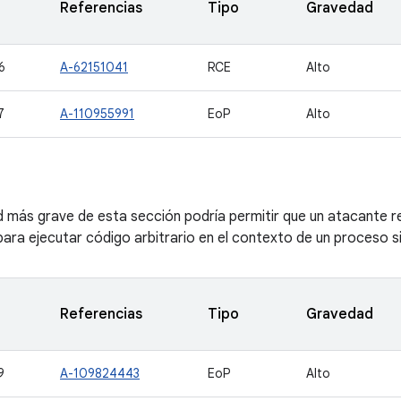
Referencias
Tipo
Gravedad
6
A-62151041
RCE
Alto
7
A-110955991
EoP
Alto
ad más grave de esta sección podría permitir que un atacante 
ara ejecutar código arbitrario en el contexto de un proceso sin
Referencias
Tipo
Gravedad
9
A-109824443
EoP
Alto