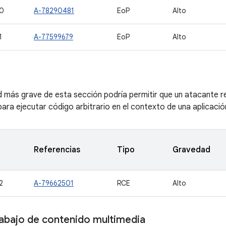
0
A-78290481
EoP
Alto
1
A-77599679
EoP
Alto
ad más grave de esta sección podría permitir que un atacante 
ara ejecutar código arbitrario en el contexto de una aplicación
Referencias
Tipo
Gravedad
2
A-79662501
RCE
Alto
abajo de contenido multimedia