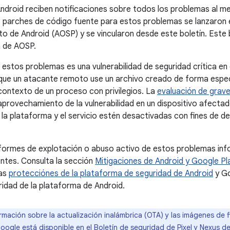
ndroid reciben notificaciones sobre todos los problemas al m
s parches de código fuente para estos problemas se lanzaron e
to de Android (AOSP) y se vincularon desde este boletín. Este b
a de AOSP.
 estos problemas es una vulnerabilidad de seguridad crítica e
 que un atacante remoto use un archivo creado de forma espec
 contexto de un proceso con privilegios. La
evaluación de grav
 aprovechamiento de la vulnerabilidad en un dispositivo afecta
la plataforma y el servicio estén desactivadas con fines de des
.
nformes de explotación o abuso activo de estos problemas in
entes. Consulta la sección
Mitigaciones de Android y Google Pl
las
protecciónes de la plataforma de seguridad de Android
y Go
ridad de la plataforma de Android.
rmación sobre la actualización inalámbrica (OTA) y las imágenes de 
Google está disponible en el
Boletín de seguridad de Pixel y Nexus 