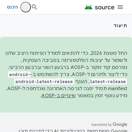
היכנס
תיעוד
החל משנת 2026, כדי להתאים למודל הפיתוח היציב שלנו
ולשמור על יציבות הפלטפורמה בסביבה העסקית,
נפרסם קוד מקור ב-AOSP ברבעון השני וברבעון הרביעי.
כדי ליצור ולתרום ל-AOSP, צריך להשתמש ב-
android-
latest-release
. הענף
android-latest-release
manifest תמיד יפנה לגרסה האחרונה שנדחפה ל-AOSP.
מידע נוסף זמין במאמר
שינויים ב-AOSP
.
‫Google משתמשת בטכנולוגיית AI כדי לתרגם תוכן