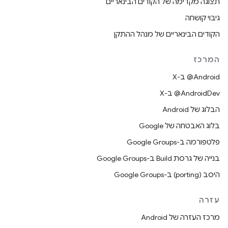
תצוגה מקדימה של הקודים הבינאריים
גיבוי קושחה
הקודים הבינאריים של מנהל ההתקן
המרכז
‫‎@Android ב-X
‫‎@AndroidDev ב-X
הבלוג של Android
בלוג האבטחה של Google
פלטפורמה ב-Google Groups
בנייה של גרסת Build ב-Google Groups
היסב (porting) ב-Google Groups
עזרה
מרכז העזרה של Android