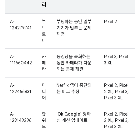
리
A-
부
부팅하는 동안 일부
Pixel 2
124279741
트
기기가 멈추는 문제
로
해결
더
A-
카
동영상을 녹화하는
Pixel 3, Pixel
111660442
메
동안 카메라가 다운
3 XL
라
되는 문제 해결
A-
미
Netflix 앱이 중단되
Pixel 2, Pixel
122466831
디
는 버그 수정
2 XL, Pixel 3,
어
Pixel 3 XL
A-
핫
'
Ok Google
' 정확
Pixel 2, Pixel
129149296
워
성 개선 업데이트
2 XL, Pixel 3,
드
Pixel 3 XL