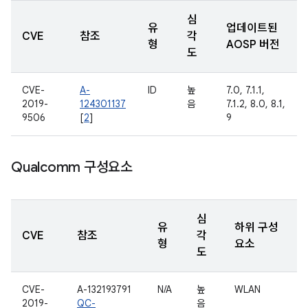
심
유
업데이트된
CVE
참조
각
형
AOSP 버전
도
CVE-
A-
ID
높
7.0, 7.1.1,
2019-
124301137
음
7.1.2, 8.0, 8.1,
9506
[
2
]
9
Qualcomm 구성요소
심
유
하위 구성
CVE
참조
각
형
요소
도
CVE-
A-132193791
N/A
높
WLAN
2019-
QC-
음