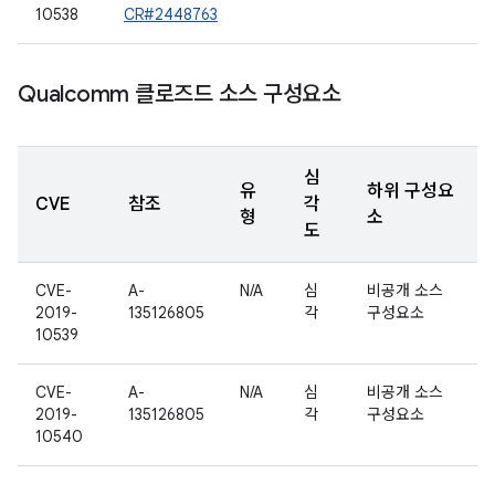
10538
CR#2448763
Qualcomm 클로즈드 소스 구성요소
심
유
하위 구성요
CVE
참조
각
형
소
도
CVE-
A-
N/A
심
비공개 소스
2019-
135126805
각
구성요소
10539
CVE-
A-
N/A
심
비공개 소스
2019-
135126805
각
구성요소
10540