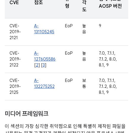
CVE
참조
각
형
AOSP 버전
도
CVE-
A-
EoP
높
9
2019-
131105245
음
2121
CVE-
A-
EoP
높
7.0, 7.1.1,
2019-
127605586
음
7.1.2, 8.0,
2122
[
2
] [
3
]
8.1, 9
CVE-
A-
EoP
보
7.0, 7.1.1,
2019-
132275252
통
7.1.2, 8.0,
2125
8.1, 9
미디어 프레임워크
이 섹션의 가장 심각한 취약점으로 인해 특별히 제작된 파일을