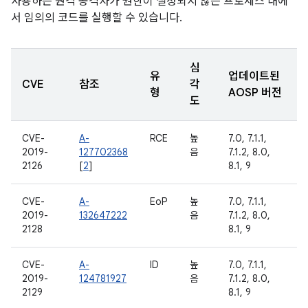
사용하는 원격 공격자가 권한이 설정되지 않은 프로세스 내에
서 임의의 코드를 실행할 수 있습니다.
심
유
업데이트된
CVE
참조
각
형
AOSP 버전
도
CVE-
A-
RCE
높
7.0, 7.1.1,
2019-
127702368
음
7.1.2, 8.0,
2126
[
2
]
8.1, 9
CVE-
A-
EoP
높
7.0, 7.1.1,
2019-
132647222
음
7.1.2, 8.0,
2128
8.1, 9
CVE-
A-
ID
높
7.0, 7.1.1,
2019-
124781927
음
7.1.2, 8.0,
2129
8.1, 9