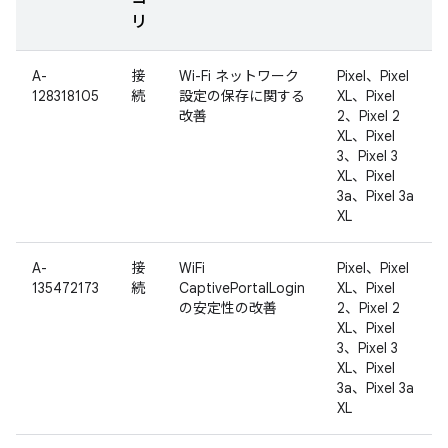
リ
A-
接
Wi-Fi ネットワーク
Pixel、Pixel
128318105
続
設定の保存に関する
XL、Pixel
改善
2、Pixel 2
XL、Pixel
3、Pixel 3
XL、Pixel
3a、Pixel 3a
XL
A-
接
WiFi
Pixel、Pixel
135472173
続
CaptivePortalLogin
XL、Pixel
の安定性の改善
2、Pixel 2
XL、Pixel
3、Pixel 3
XL、Pixel
3a、Pixel 3a
XL