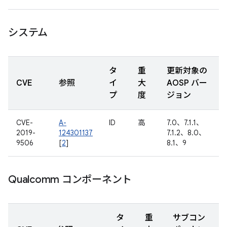
システム
タ
重
更新対象の
CVE
参照
イ
大
AOSP バー
プ
度
ジョン
CVE-
A-
ID
高
7.0、7.1.1、
2019-
124301137
7.1.2、8.0、
9506
[
2
]
8.1、9
Qualcomm コンポーネント
タ
重
サブコン