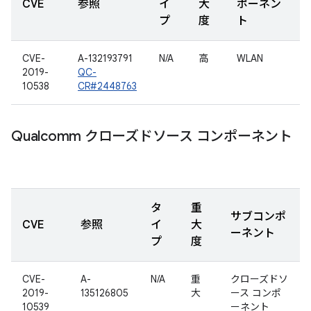
CVE
参照
イ
大
ポーネン
プ
度
ト
CVE-
A-132193791
N/A
高
WLAN
2019-
QC-
10538
CR#2448763
Qualcomm クローズドソース コンポーネント
タ
重
サブコンポ
CVE
参照
イ
大
ーネント
プ
度
CVE-
A-
N/A
重
クローズドソ
2019-
135126805
大
ース コンポ
10539
ーネント