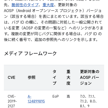
先、
脆弱性のタイプ
、
重大度
、更新対象の
AOSP（Android オープンソース プロジェクト）バージョ
ン（該当する場合）を表にまとめています。該当する場合
は、バグ ID の欄に、その問題に対処した一般公開されて
いる変更（AOSP の変更の一覧など）へのリンクがありま
す。複数の変更が同じバグに関係する場合は、バグ ID の
後に続く番号で、追加の参照先へのリンクを示します。
メディア フレームワーク
タ
重
更新対象の
CVE
参照
イ
大
AOSP バー
プ
度
ジョン
CVE-
A-
EoP
高
7.0、7.1.1、
2019-
124899895
7.1.2、8.0、
2127
8.1、9