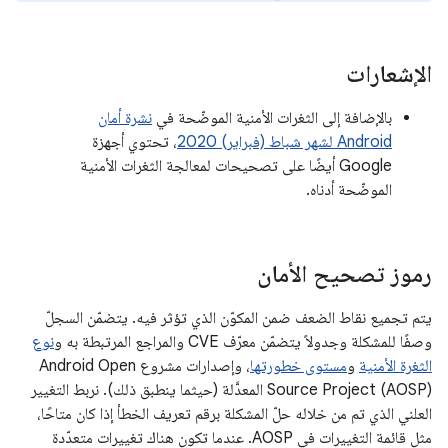
الإشعارات
بالإضافة إلى الثغرات الأمنية الموضّحة في
نشرة أمان
Android لشهر شباط (فبراير) 2020
، تحتوي أجهزة
Google أيضًا على تصحيحات لمعالجة الثغرات الأمنية
الموضّحة أدناه.
رموز تصحيح الأمان
يتم تجميع نقاط الضعف ضمن المكوّن الذي تؤثر فيه. يتضمّن السجلّ
وصفًا للمشكلة وجدولاً يتضمّن معرّف CVE والمراجع المرتبطة به و
نوع
الثغرة الأمنية
و
مستوى خطورتها
، وإصدارات مشروع Android Open
Source Project (AOSP) المعدَّلة (حيثما ينطبق ذلك). نربط التغيير
العلني الذي تم من خلاله حلّ المشكلة برقم تعريف الخطأ إذا كان متاحًا،
مثل قائمة التغييرات في AOSP. عندما تكون هناك تغييرات متعدّدة