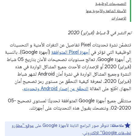
التصحيحات الوظيفية
الأسئلة الشائعة والأجوبة عنها
الإصدارات
تم النشر في 3 شباط (فبراير) 2020
تتضمّن نشرة تحديثات Pixel تفاصيل عن الثغرات الأمنية و التحسينات
الوظيفية التي تؤثر في
أجهزة Pixel المتوافقة
(أجهزة Google). بالنسبة
إلى أجهزة Google، تعالج مستويات تصحيحات الأمان بتاريخ 05 شباط
(فبراير) 2020 أو الإصدارات الأحدث جميع المشاكل الواردة في هذه
النشرة وجميع المشاكل الواردة في نشرة أمان Android لشهر شباط
(فبراير) 2020. لمعرفة كيفية التحقّق من مستوى رمز تصحيح أمان
الجهاز، اطّلِع على المقالة
التحقّق من إصدار Android وتحديثه
.
ستتلقّى جميع أجهزة Google المتوافقة تحديثًا لمستوى تصحيح ‎05-
02-2020. وننصحك بقبول هذه التحديثات على أجهزتك.
ملاحظة:
تتوفّر صور البرامج الثابتة لأجهزة Google على
موقع "مطوّرو
تطبيقات Google" الإلكتروني
.