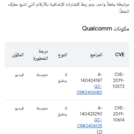
مرتبطة بخطأ واحد، يتم ربط الإشارات الإضافية بالأرقام التي تتبع معرّف
الخطأ.
مكونات Qualcomm
درجة
CVE
المراجع
النوع
المكوّن
الخطورة
CVE-
A-
لا
متوسط
فيديو
2019-
140424187
ينطبق
QC-
10572
CR#2406180
CVE-
A-
لا
متوسط
فيديو
2019-
140423290
ينطبق
QC-
10614
CR#2406125
[
2
]