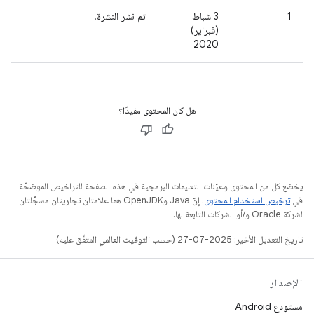
1
3 شباط
تم نشر النشرة.
(فبراير)
2020
هل كان المحتوى مفيدًا؟
يخضع كل من المحتوى وعيّنات التعليمات البرمجية في هذه الصفحة للتراخيص الموضحّة
في
ترخيص استخدام المحتوى
. إنّ Java وOpenJDK هما علامتان تجاريتان مسجَّلتان
لشركة Oracle و/أو الشركات التابعة لها.
تاريخ التعديل الأخير: 2025-07-27 (حسب التوقيت العالمي المتفَّق عليه)
الإصدار
مستودع Android