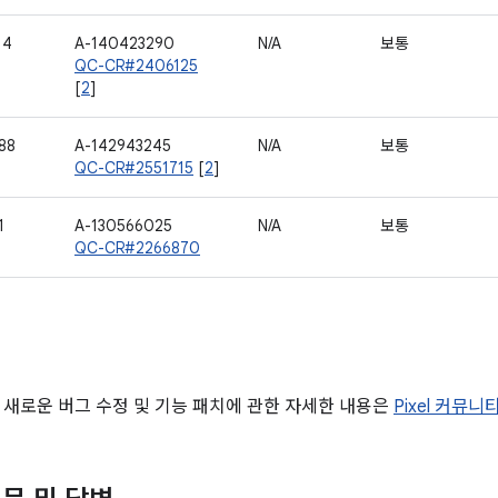
14
A-140423290
N/A
보통
QC-CR#2406125
[
2
]
88
A-142943245
N/A
보통
QC-CR#2551715
[
2
]
1
A-130566025
N/A
보통
QC-CR#2266870
 새로운 버그 수정 및 기능 패치에 관한 자세한 내용은
Pixel 커뮤니